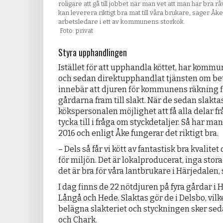
roligare att gå till jobbet när man vet att man har bra 
kan leverera riktigt bra mat till våra brukare, säger Å
arbetsledare i ett av kommunens storkök.
Foto: privat
Styra upphandlingen
Istället för att upphandla köttet, har komm
och sedan direktupphandlat tjänsten om bet
innebär att djuren för kommunens räkning 
gårdarna fram till slakt. När de sedan slakta
kökspersonalen möjlighet att få alla delar f
tycka till i fråga om styckdetaljer. Så har m
2016 och enligt Åke fungerar det riktigt bra.
– Dels så får vi kött av fantastisk bra kvalitet
för miljön. Det är lokalproducerat, inga stor
det är bra för våra lantbrukare i Härjedalen,
I dag finns de 22 nötdjuren på fyra gårdar i
Långå och Hede. Slaktas gör de i Delsbo, vilk
belägna slakteriet och styckningen sker se
och Chark.