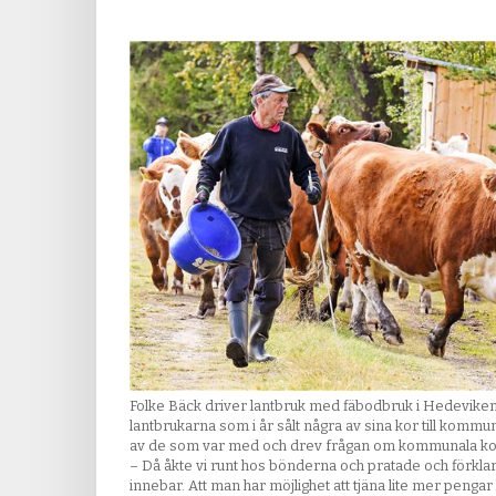
Folke Bäck driver lantbruk med fäbodbruk i Hedeviken
lantbrukarna som i år sålt några av sina kor till komm
av de som var med och drev frågan om kommunala kor
– Då åkte vi runt hos bönderna och pratade och förkla
innebar. Att man har möjlighet att tjäna lite mer pengar 