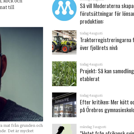
, kock och
Så vill Moderaterna skapa
at till
förutsättningar för löns
produktion:
tisdag 4 augusti
Traktorregistreringarna 
över fjolårets nivå
tisdag 4 augusti
Projekt: Så kan samodling
etablerat
tisdag 4 augusti
Efter kritiken: Mer kött o
på Örebros gymnasieskol
bra mat från grunden och
måndag 3 augusti
ande. Det är mycket
”Hotet från afrikansk svi