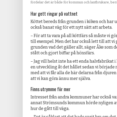
fördelar det är både för kommun och lantbrukare, berä
Har gett ringar på vattnet
Köttet bereds från grunden i köken och har 
också banat väg för ett nytt sätt att arbeta.
– För att ta vara på all köttfärs så måste vi g
till exempel. Men det har också lett till att v
grunden vad det gäller allt, säger Åke som 
stått och gjort biffar på hönsfärs.
– Jag vill helst inte ha ett enda halvfabrikat i 
en utveckling åt det hållet sedan vi började 
med att vi får alla de här delarna från djuren
att vi kan göra ännu mer själva.
Finns utrymme för mer
Intresset från andra kommuner har också var
annat Strömsunds kommun hörde nyligen av s
hur de gått till väga.
– Det är såklart att det hade varit bra om de