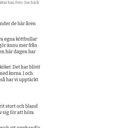
ttar han.Foto: Jim bäck
under de här åren
öra egna köttbullar
i gör ännu mer från
den här dagen har
köket. Det har blivit
med korna. I och
 så har vi upptäckt
it stort och bland
ig för att höra
t gick att upphandla