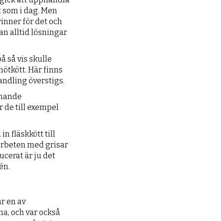
rt som i dag. Men
inner för det och
man alltid lösningar
å så vis skulle
ötkött. Här finns
andling överstigs.
knande
 de till exempel
in fläskkött till
arbeten med grisar
cerat är ju det
tén.
r en av
a, och var också