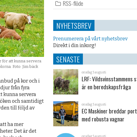
RSS-flöde
NYHETSBREV
Prenumerera på vårt nyhetsbrev
Direkt i din inkorg!
SENASTE
 för att kunna servera
lorna. Foto: Jim bäck
onsdag 5 augusti
LRF: Vildsvinsstammens s
anbud på kor och i
är en beredskapsfråga
jur från fyra
tt kunna servera
 köken och samtidigt
onsdag 5 augusti
en till följd av
EC Maskiner breddar port
med robusta vagnar
 att ha mer
ter. Det är det
onsdag 5 augusti