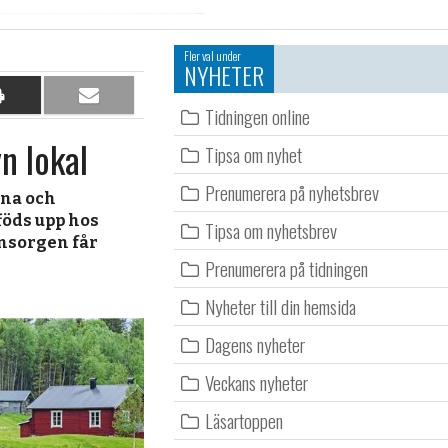
Fler val under
NYHETER
Dela
Dela
Tidningen online
på
per
n lokal
papper
e-
Tipsa om nyhet
post
Prenumerera på nyhetsbrev
na och
 föds upp hos
Tipsa om nyhetsbrev
msorgen får
Prenumerera på tidningen
Nyheter till din hemsida
Dagens nyheter
Veckans nyheter
Läsartoppen