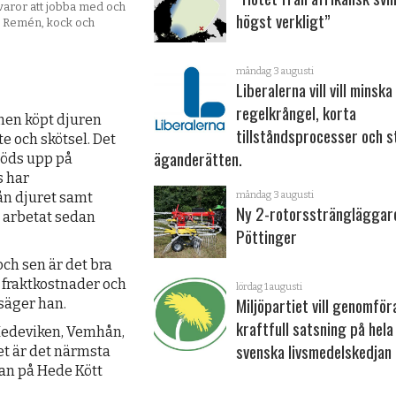
råvaror att jobba med och
högst verkligt”
ke Remén, kock och
måndag 3 augusti
Liberalerna vill vill minska
regelkrångel, korta
unen köpt djuren
tillståndsprocesser och s
e och skötsel. Det
ägande­rätten.
föds upp på
s har
måndag 3 augusti
rån djuret samt
Ny 2-rotorssträngläggar
an arbetat sedan
Pöttinger
 och sen är det bra
a fraktkostnader och
lördag 1 augusti
Miljöpartiet vill genomför
 säger han.
kraftfull satsning på hela
 Hedeviken, Vemhån,
svenska livsmedelskedjan
et är det närmsta
dan på Hede Kött