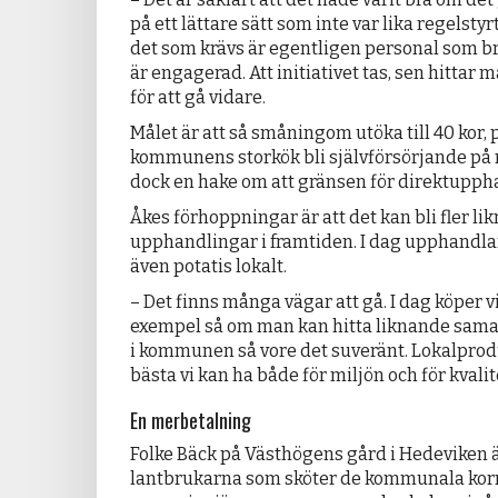
på ett lättare sätt som inte var lika regelsty
det som krävs är egentligen personal som br
är engagerad. Att initiativet tas, sen hittar 
för att gå vidare.
Målet är att så småningom utöka till 40 kor, p
kommunens storkök bli självförsörjande på n
dock en hake om att gränsen för direktupph
Åkes förhoppningar är att det kan bli fler li
upphandlingar i framtiden. I dag upphandlar
även potatis lokalt.
– Det finns många vägar att gå. I dag köper vi 
exempel så om man kan hitta liknande sam
i kommunen så vore det suveränt. Lokalprodu
bästa vi kan ha både för miljön och för kvali
En merbetalning
Folke Bäck på Västhögens gård i Hedeviken ä
lantbrukarna som sköter de kommunala korn