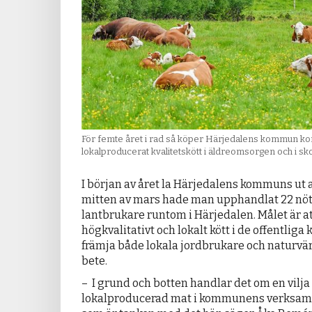
För femte året i rad så köper Härjedalens kommun kor
lokalproducerat kvalitetskött i äldreomsorgen och i sko
I början av året la Härjedalens kommuns ut 
mitten av mars hade man upphandlat 22 nötd
lantbrukare runtom i Härjedalen. Målet är a
högkvalitativt och lokalt kött i de offentliga
främja både lokala jordbrukare och naturvärd
bete.
– I grund och botten handlar det om en vilja
lokalproducerad mat i kommunens verksamhe