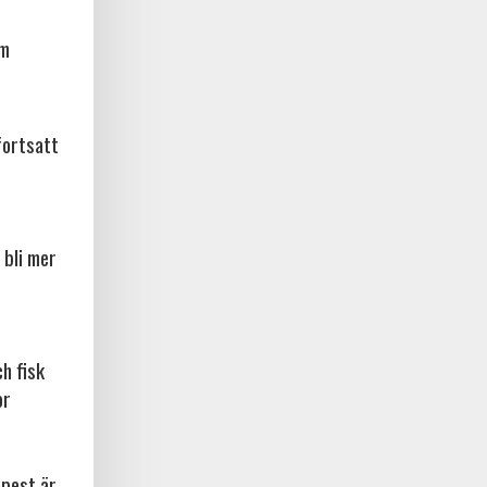
am
fortsatt
 bli mer
ch fisk
or
npest är