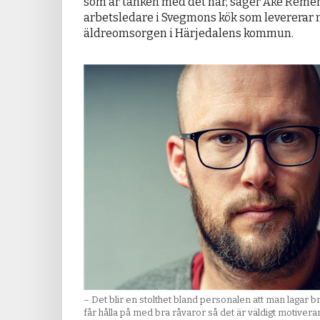
som är tanken med det här, säger Åke Remén
arbetsledare i Svegmons kök som levererar m
äldreomsorgen i Härjedalens kommun.
– Det blir en stolthet bland personalen att man lagar 
får hålla på med bra råvaror så det är väldigt motiver