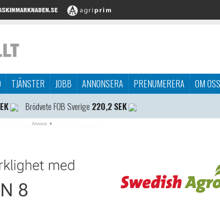
D
TJÄNSTER
JOBB
ANNONSERA
PRENUMERERA
OM OS
SEK
Brödvete FOB Sverige
220,2 SEK