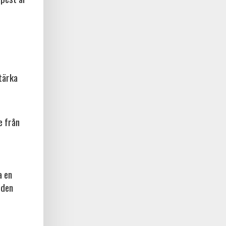
tärka
e från
a en
 den