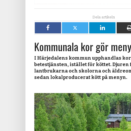
Dela
Dela
Dela
på
på
på
Kommunala kor gör meny
Facebook
X
LinkedIn
I Härjedalens kommun upphandlas kor
betestjänsten, istället för köttet. Djuren
lantbrukarna och skolorna och äldreo
sedan lokalproducerat kött på menyn.