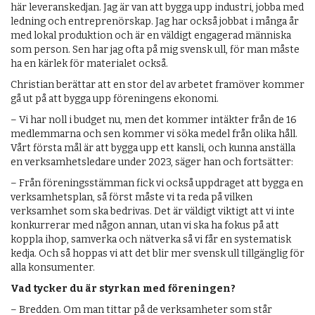
här leverans­kedjan. Jag är van att bygga upp industri, jobba med
ledning och entreprenörskap. Jag har också jobbat i många år
med lokal produktion och är en väldigt engagerad människa
som person. Sen har jag ofta på mig svensk ull, för man måste
ha en kärlek för materialet också.
Christian berättar att en stor del av arbetet framöver kommer
gå ut på att bygga upp föreningens ekonomi.
– Vi har noll i budget nu, men det kommer intäkter från de 16
medlemmarna och sen kommer vi söka medel från olika håll.
Vårt första mål är att bygga upp ett kansli, och kunna anställa
en verksamhetsledare under 2023, säger han och fortsätter:
– Från föreningsstämman fick vi också uppdraget att bygga en
verksamhetsplan, så först måste vi ta reda på vilken
verksamhet som ska bedrivas. Det är väldigt viktigt att vi inte
konkurrerar med någon annan, utan vi ska ha fokus på att
koppla ihop, samverka och nätverka så vi får en systematisk
kedja. Och så hoppas vi att det blir mer svensk ull tillgänglig för
alla konsumenter.
Vad tycker du är styrkan med föreningen?
– Bredden. Om man tittar på de verksamheter som står