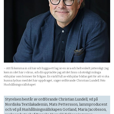
– Att få komma in så här och bygga ett lag är en ära och helt enkelt jätteroligt. Jag
kom in i det här i våras, och då upptäckte jag att det finns så otroligt många
eldsjälar som brinner för frågan. En värld full av eldsjälar bådar gott för att vi ska
kunna lyckas med det här uppdraget, säger ordförande Christian Lundell. Foto:
Hushållningssällskapet
Styrelsen består av ordförande Christian Lundell, vd på
Nordiska Textilakademin, Mats Pettersson, lammproducent
och vd på Hushållningssällskapen Gotland, Maria Jacobsson,