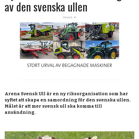
post
av den svenska ullen
Veckans nyheter
Läsartoppen
RSS-flöde
OPINION
KALENDER
MARKNAD
TJÄNSTER
Arena Svensk Ull är en ny riksorganisation som har
JOBB
syftet att skapa en samordning för den svenska ­ullen.
Målet är att mer svensk ull ska komma till
ANNONSERA
användning.
PRENUMERERA
OM OSS