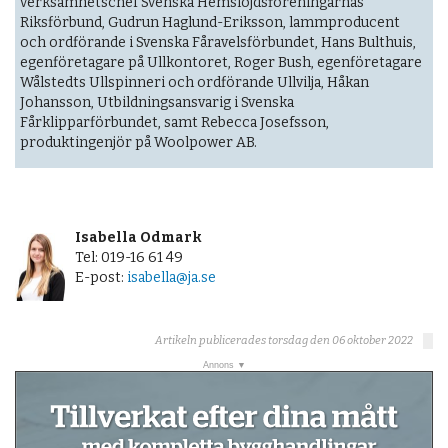
verksamhetschef Svenska Hemslöjdsföreningarnas
Riksförbund, Gudrun Haglund-Eriksson, lammproducent
och ordförande i Svenska Fåravelsförbundet, Hans Bulthuis,
egenföretagare på Ullkontoret, Roger Bush, egenföretagare
Wålstedts Ullspinneri och ordförande Ullvilja, Håkan
Johansson, Utbildningsansvarig i Svenska
Fårklipparförbundet, samt Rebecca Josefsson,
produktingenjör på Woolpower AB.
Isabella Odmark
Tel: 019-16 61 49
E-post:
isabella@ja.se
Artikeln publicerades torsdag den 06 oktober 2022