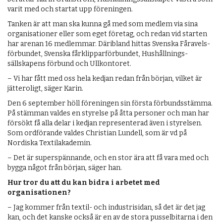
varit med och startat upp föreningen.
Tanken är att man ska kunna gå med som medlem via sina
organisationer eller som eget företag, och redan vid starten
har arenan 16 medlemmar. Däribland hittas Svenska Fåravels­
förbundet, Svenska fårklipparförbundet, Hus­hållnings­
sällskapens förbund och Ullkontoret.
– Vi har fått med oss hela kedjan redan från början, vilket är
jätteroligt, säger Karin.
Den 6 september höll föreningen sin första förbundsstämma.
På stämman valdes en styrelse på åtta personer och man har
försökt få alla delar i kedjan representerad även i styrelsen.
Som ordförande valdes Christian Lundell, som är vd på
Nordiska Textilakademin.
– Det är superspännande, och en stor ära att få vara med och
bygga något från början, säger han.
Hur tror du att du kan bidra i arbetet med
organisationen?
– Jag kommer från textil- och industrisidan, så det är det jag
kan, och det kanske också är en av de stora pusselbitarna i den