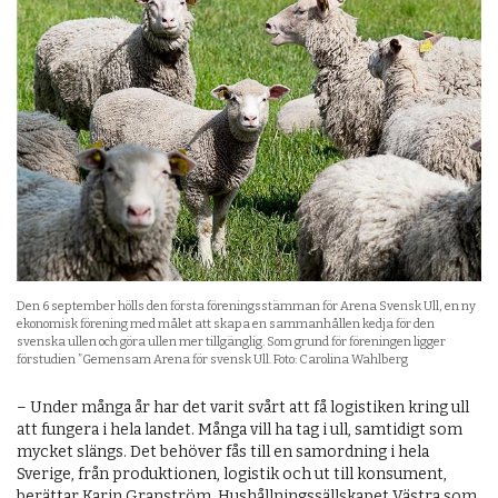
Den 6 september hölls den första föreningsstämman för Arena Svensk Ull, en ny
ekonomisk förening med målet att skapa en sammanhållen kedja för den
svenska ullen och göra ullen mer tillgänglig. Som grund för föreningen ligger
förstudien ”Gemensam Arena för svensk Ull. Foto: Carolina Wahlberg
– Under många år har det varit svårt att få logistiken kring ull
att fungera i hela landet. Många vill ha tag i ull, samtidigt som
mycket slängs. Det behöver fås till en samordning i hela
Sverige, från produktionen, logistik och ut till konsument,
berättar Karin Granström, Hushållningssällskapet Västra som