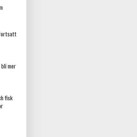
am
fortsatt
 bli mer
ch fisk
or