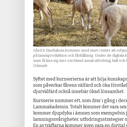
Gård & Djurhälsan kommer med start i vinter att erbju
på lammproduktion och fårhållning. Under de digitala 
man få lära sig mer om bland annat utfodring, hull och 
Odmark
Syftet med kursserierna är att höja kunska
som påverkar fårens välfärd och öka förståe
djurvälfärd också innebär ökad lönsamhet.
Kursserie nummer ett, som drar i gång i dece
Lammakademin. Totalt kommer det vara sex t
kommer djupdyka i ämnen som exempelvis j
lamningssvårigheter, utfodringsstrategier
En av träffarna kommer även vara en digital