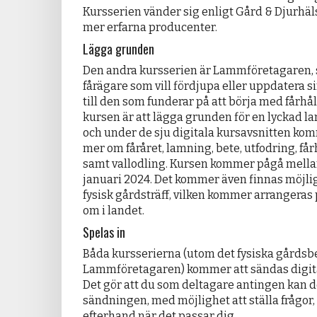
Kursserien vänder sig enligt Gård & Djurhälsa
mer erfarna producenter.
Lägga grunden
Den andra kursserien är Lammföretagaren, s
fårägare som vill fördjupa eller uppdatera 
till den som funderar på att börja med fårhål
kursen är att lägga grunden för en lyckad 
och under de sju digitala kursavsnitten ko
mer om fåråret, lamning, bete, utfodring, få
samt vallodling. Kursen kommer pågå mella
januari 2024. Det kommer även finnas möjlig
fysisk gårdsträff, vilken kommer arrangeras p
om i landet.
Spelas in
Båda kursserierna (utom det fysiska gårdsbe
Lammföretagaren) kommer att sändas digital
Det gör att du som deltagare antingen kan 
sändningen, med möjlighet att ställa frågor, e
efterhand när det passar dig.