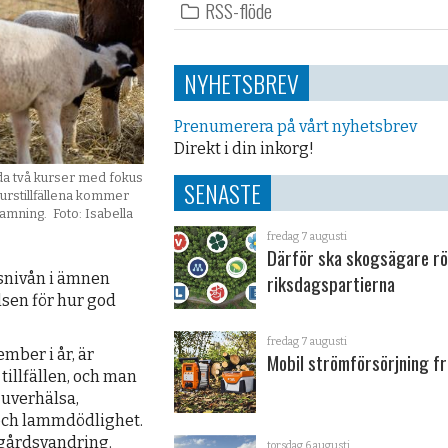
RSS-flöde
NYHETSBREV
Prenumerera på vårt nyhetsbrev
Direkt i din inkorg!
da två kurser med fokus
SENASTE
kurstillfällena kommer
lamning. Foto: Isabella
fredag 7 augusti
Därför ska skogsägare rö
psnivån i ämnen
riksdagspartierna
lsen för hur god
fredag 7 augusti
mber i år, är
Mobil strömförsörjning fr
illfällen, och man
uverhälsa,
 och lammdödlighet.
 gårdsvandring.
torsdag 6 augusti