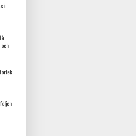
s i
få
a och
torlek
följen