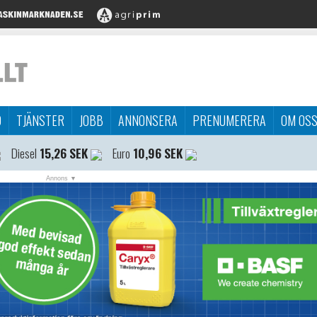
D
TJÄNSTER
JOBB
ANNONSERA
PRENUMERERA
OM OS
Diesel
15,26 SEK
Euro
10,96 SEK