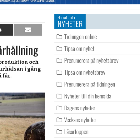
Fler val under
NYHETER
Dela
Dela
Tidningen online
på
per
rhållning
papper
e-
Tipsa om nyhet
post
Prenumerera på nyhetsbrev
produktion och
jurhälsan i gång
Tipsa om nyhetsbrev
 får.
Prenumerera på tidningen
Nyheter till din hemsida
Dagens nyheter
Veckans nyheter
Läsartoppen