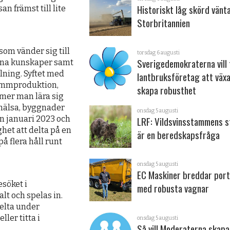
Historiskt låg skörd vänta
n främst till lite
Storbritannien
om vänder sig till
torsdag 6 augusti
Sverigedemokraterna vill 
sina kunskaper samt
lning. Syftet med
lantbruksföretag att väx
lammproduktion,
skapa robusthet
mmer man lära sig
rhälsa, byggnader
onsdag 5 augusti
LRF: Vildsvinsstammens s
n januari 2023 och
het att delta på en
är en beredskapsfråga
å flera håll runt
onsdag 5 augusti
EC Maskiner breddar port
söket i
med robusta vagnar
t och spelas in.
delta under
ller titta i
onsdag 5 augusti
Så vill Moderaterna skapa