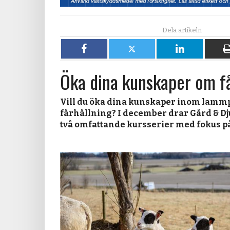
Dela
Dela
Dela
på
på
på
Öka dina kunskaper om få
Facebook
X
LinkedIn
Vill du öka dina kunskaper inom lamm
fårhållning? I december drar Gård & D
två omfattande kursserier med fokus på