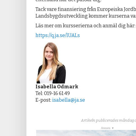
Tack vare finansiering från Europeiska Jord
Landsbygdsutveckling kommer kurserna var
Läs mer om kursserierna och anmäl dig här
https://q.ja.se/lUALs
Isabella Odmark
Tel: 019-16 61 49
E-post:
isabella@ja.se
Artikeln publicerades måndag 