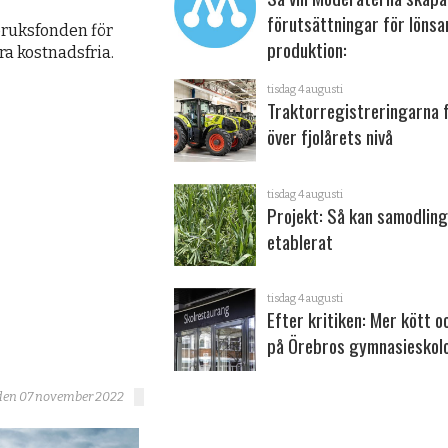
förutsättningar för löns
bruksfonden för
produktion:
a kostnadsfria.
:
tisdag 4 augusti
Traktorregistreringarna 
över fjolårets nivå
tisdag 4 augusti
Projekt: Så kan samodling
etablerat
tisdag 4 augusti
Efter kritiken: Mer kött o
på Örebros gymnasieskol
den 07 november 2022