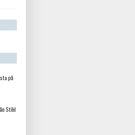
sta på
ån Stihl