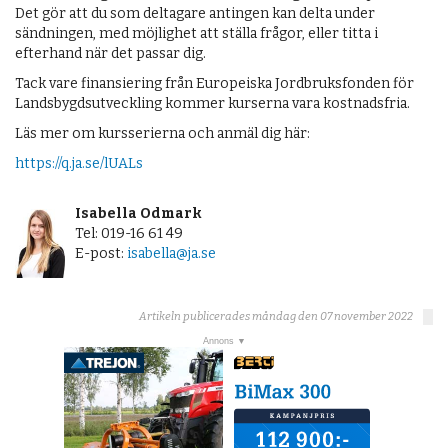
Det gör att du som deltagare antingen kan delta under
sändningen, med möjlighet att ställa frågor, eller titta i
efterhand när det passar dig.
Tack vare finansiering från Europeiska Jordbruksfonden för
Landsbygdsutveckling kommer kurserna vara kostnadsfria.
Läs mer om kursserierna och anmäl dig här:
https://q.ja.se/lUALs
Isabella Odmark
Tel: 019-16 61 49
E-post:
isabella@ja.se
Artikeln publicerades måndag den 07 november 2022