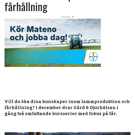
post
fårhållning
Veckans nyheter
Läsartoppen
RSS-flöde
OPINION
KALENDER
MARKNAD
TJÄNSTER
JOBB
Vill du öka dina kunskaper inom lammproduktion och
ANNONSERA
fårhållning? I december drar Gård & Djurhälsan i
gång två omfattande kursserier med fokus på får.
PRENUMERERA
OM OSS