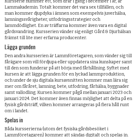
Kursserie nummer ett, som drar i gång i december i år, är
Lammakademin. Totalt kommer det vara sex tillfällen, och
man kommer djupdyka i ämnen som exempelvis juverhälsa,
lamningssvårigheter, utfodringsstrategier och
lammdödlighet. En av träffarna kommer även vara en digital
gårdsvandring. Kursserien vänder sig enligt Gård & Djurhälsan
främst till lite mer erfarna producenter.
Lägga grunden
Den andra kursserien är Lammföretagaren, som vänder sig till
fårägare som vill fördjupa eller uppdatera sina kunskaper samt
till den som funderar på att börja med fårhållning. Syftet med
kursen är att lägga grunden för en lyckad lammproduktion,
och under de sju digitala kursavsnitten kommer man lära sig
mer om fåråret, lamning, bete, utfodring, fårhälsa, byggnader
samt vallodling. Kursen kommer pågå mellan januari 2023 och
januari 2024. Det kommer även finnas möjlighet att delta på en
fysisk gårdsträff, vilken kommer arrangeras på flera håll runt
om i landet.
Spelas in
Båda kursserierna (utom det fysiska gårdsbesöket i
Lammföretagaren) kommer att sändas digitalt och spelas in.