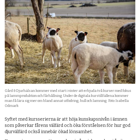
Gård & Djurhälsan kommer med start i vinter att erbjuda två kurser med fokus
på lammproduktion och fårhållning. Under de digitala kurstillfällena kommer
man få lära sig mer om bland annat utfodring, hull och lamning. Foto: Isabella
Odmark
Syftet med kursserierna är att höja kunskapsnivån i ämnen
som påverkar fårens välfärd och öka förståelsen för hur god
djurvälfärd också innebär ökad lönsamhet.