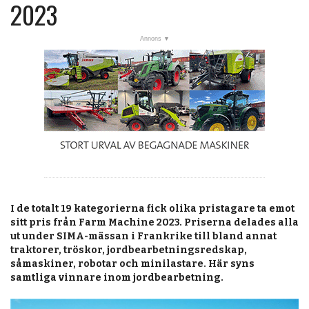
post
2023
Veckans nyheter
Läsartoppen
RSS-flöde
OPINION
KALENDER
MARKNAD
TJÄNSTER
I de totalt 19 kategorierna fick olika pristagare ta emot
JOBB
sitt pris från Farm Machine 2023. Priserna delades alla
ut under SIMA-mässan i Frankrike till bland annat
ANNONSERA
traktorer, tröskor, jordbearbetningsredskap,
såmaskiner, robotar och minilastare. Här syns
PRENUMERERA
samtliga vinnare inom jordbearbetning.
OM OSS