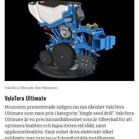
ValoTera Ultimate. Foto: Monosem
ValoTera Ultimate
Monosem presenterade nyligen sin nya såenhet ValoTera
Ultimate som vann pris i kategorin ”Single seed drill”. ValoTera
Ultimate är en precisionssåddsenhet som är tillverkad för att
optimera kvalitén och kapaciteten vid sådd, samt
uppkomstkvalitén. Varje enhet drivs elektriskt vilket
möjliggör mer precisa och komfortabla inställningar.