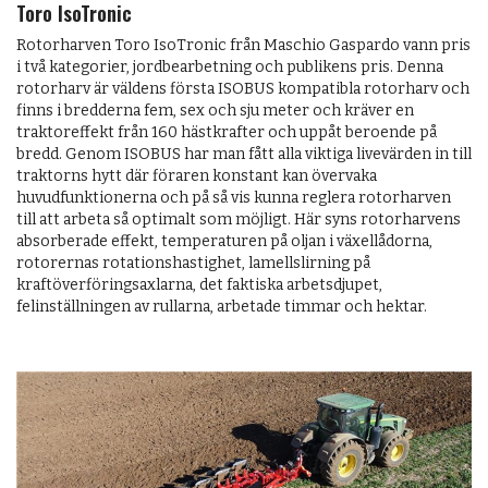
Toro IsoTronic
Rotorharven Toro IsoTronic från Maschio Gaspardo vann pris
i två kategorier, jordbearbetning och publikens pris. Denna
rotorharv är väldens första ISOBUS kompatibla rotorharv och
finns i bredderna fem, sex och sju meter och kräver en
traktoreffekt från 160 hästkrafter och uppåt beroende på
bredd. Genom ISOBUS har man fått alla viktiga livevärden in till
traktorns hytt där föraren konstant kan övervaka
huvudfunktionerna och på så vis kunna reglera rotorharven
till att arbeta så optimalt som möjligt. Här syns rotorharvens
absorberade effekt, temperaturen på oljan i växellådorna,
rotorernas rotationshastighet, lamellslirning på
kraftöverföringsaxlarna, det faktiska arbetsdjupet,
felinställningen av rullarna, arbetade timmar och hektar.