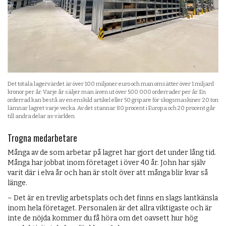
Det totala lagervärdet är över 100 miljoner euro och man omsätter över 1 miljard
kronor per år. Varje år säljer man även ut över 500 000 orderrader per år. En
orderrad kan bestå av en enskild artikel eller 50 gripare för skogsmaskiner. 20 ton
lämnar lagret varje vecka. Av det stannar 80 procent i Europa och 20 procent går
till andra delar av världen.
Trogna medarbetare
Många av de som arbetar på lagret har gjort det under lång tid.
Många har jobbat inom företaget i över 40 år. John har själv
varit där i elva år och han är stolt över att många blir kvar så
länge.
– Det är en trevlig arbetsplats och det finns en slags lantkänsla
inom hela företaget. Personalen är det allra viktigaste och är
inte de nöjda kommer du få höra om det oavsett hur hög