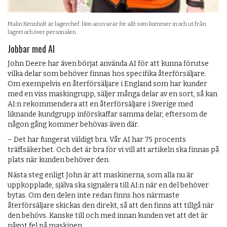
Malin Kennholt är lagerchef. Hon ansvarar för allt som kommer in och ut från
lagret och över personalen.
Jobbar med AI
John Deere har även börjat använda AI för att kunna förutse
vilka delar som behöver finnas hos specifika återförsäljare.
Om exempelvis en återförsäljare i England som har kunder
med en viss maskingrupp, säljer många delar av en sort, så kan
AI:n rekommendera att en återförsäljare i Sverige med
liknande kundgrupp införskaffar samma delar, eftersom de
någon gång kommer behövas även där.
– Det har fungerat väldigt bra. Vår AI har 75 procents
träffsäkerhet. Och det är bra för vi vill att artikeln ska finnas på
plats när kunden behöver den.
Nästa steg enligt John är att maskinerna, som alla nu är
uppkopplade, själva ska signalera till AI:n när en del behöver
bytas. Om den delen inte redan finns hos närmaste
återförsäljare skickas den direkt, så att den finns att tillgå när
den behövs. Kanske till och med innan kunden vet att det är
något fel på maskinen.