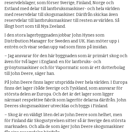
reservdelslager, som förser Sverige, Finland, Norge och
Estland med delar till lantbruksmaskiner- och hela världen
med reservdelar till skogsmaskiner. Därifrån skickas även
reservdelar till lantbruksmaskiner till resten av världen. Så
långt bort som till Nya Zeeland.
I den stora lagerbyggnaden jobbar John Hynes som
Distribution Manager for Sweden and UK. Han möter upp i
entrén och visar sedan upp vad som finns på insidan.
– Jag ansvarar för den här byggnaden som är primärt skog och
även för två lager i England: en för lantbruks- och
grönytsmaskiner och för Vapormatic som är ett dotterbolag
till John Deere, säger han.
På John Deere finns lager utspridda över hela världen. I Europa
finns det lager i både Sverige och Tyskland, som ansvarar för
största delen av Europa. Och det är det lager som ligger
närmast respektive fabrik som lagerför delarna därifrån. John
Deeres skogsmaskiner utvecklas och byggs i Finland.
– Skog är en väldigt liten del av John Deere som helhet, men
för Finland där Skogsstyrelsen sitter så är Sverige den största
marknaden. Och alla de som äger John Deere skogsmaskiner