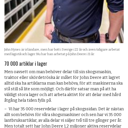
John Hynes är irländare, men har bott i Sverige i 22 år och även tidigare arbetat
med logistik och lager. Nu har han arbetat på John Deere i 11 år.
70 000 artiklar i lager
Men oavsett om man behöver delar till sin skogsmaskin,
traktor eller skördetröska är målet för John Deere att lagret
alltid ska ha artiklarna man kan behöva, för att maskinerna ska
stå still så lite som möjligt. Och därför satsar man på att ha
väldigt stora lager och att arbeta aktivt för att delar med hård
åtgång hela tiden fylls på.
– Vi har 35 000 reservdelar i lager på skogssidan. Det är nästan
allt som behövs för våra skogsmaskiner och sen har vi 35 000
lantbruksartiklar, av alla delar vi säljer två till tre gånger per år.
Men totalt sett har John Deere 1,2 miljoner aktiva reservdelar