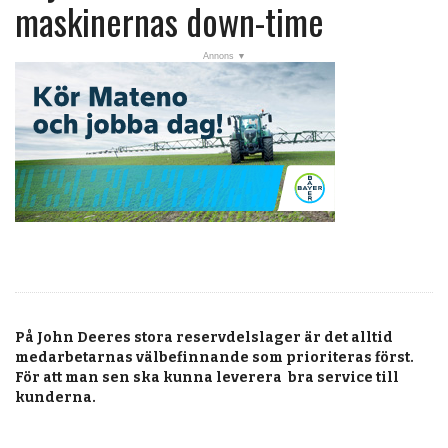
post
maskinernas down-time
Veckans nyheter
Läsartoppen
RSS-flöde
OPINION
KALENDER
MARKNAD
TJÄNSTER
JOBB
På John Deeres stora reservdelslager är det alltid
ANNONSERA
medarbetarnas välbefinnande som prioriteras först.
För att man sen ska kunna leverera bra service till
PRENUMERERA
kunderna.
OM OSS