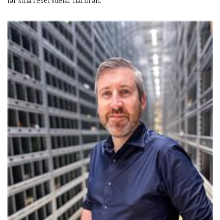
får sina reservdelar härifrån.