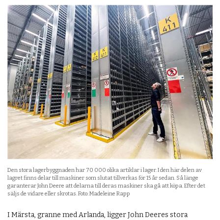
Den stora lagerbyggnaden har 70 000 olika artiklar i lager. I den här delen av
lagret finns delar till maskiner som slutat tillverkas för 15 år sedan. Så länge
garanterar John Deere att delarna till deras maskiner ska gå att köpa. Efter det
säljs de vidare eller skrotas. Foto: Madeleine Rapp
I Märsta, granne med Arlanda, ligger John Deeres stora