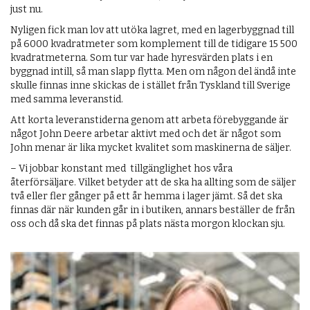
just nu.
Nyligen fick man lov att utöka lagret, med en lagerbyggnad till
på 6000 kvadratmeter som komplement till de tidigare 15 500
kvadratmeterna. Som tur var hade hyresvärden plats i en
byggnad intill, så man slapp flytta. Men om någon del ändå inte
skulle finnas inne skickas de i stället från Tyskland till Sverige
med samma leveranstid.
Att korta leveranstiderna genom att arbeta förebyggande är
något John Deere arbetar aktivt med och det är något som
John menar är lika mycket kvalitet som maskinerna de säljer.
– Vi jobbar konstant med tillgänglighet hos våra
återförsäljare. Vilket betyder att de ska ha allting som de säljer
två eller fler gånger på ett år hemma i lager jämt. Så det ska
finnas där när kunden går in i butiken, annars beställer de från
oss och då ska det finnas på plats nästa morgon klockan sju.