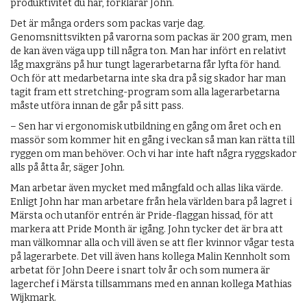
produktivitet du har, förklarar John.
Det är många orders som packas varje dag.
Genomsnittsvikten på varorna som packas är 200 gram, men
de kan även väga upp till några ton. Man har infört en relativt
låg maxgräns på hur tungt lagerarbetarna får lyfta för hand.
Och för att medarbetarna inte ska dra på sig skador har man
tagit fram ett stretching-program som alla lagerarbetarna
måste utföra innan de går på sitt pass.
– Sen har vi ergonomisk utbildning en gång om året och en
massör som kommer hit en gång i veckan så man kan rätta till
ryggen om man behöver. Och vi har inte haft några ryggskador
alls på åtta år, säger John.
Man arbetar även mycket med mångfald och allas lika värde.
Enligt John har man arbetare från hela världen bara på lagret i
Märsta och utanför entrén är Pride-flaggan hissad, för att
markera att Pride Month är igång. John tycker det är bra att
man välkomnar alla och vill även se att fler kvinnor vågar testa
på lagerarbete. Det vill även hans kollega Malin Kennholt som
arbetat för John Deere i snart tolv år och som numera är
lagerchef i Märsta tillsammans med en annan kollega Mathias
Wijkmark.