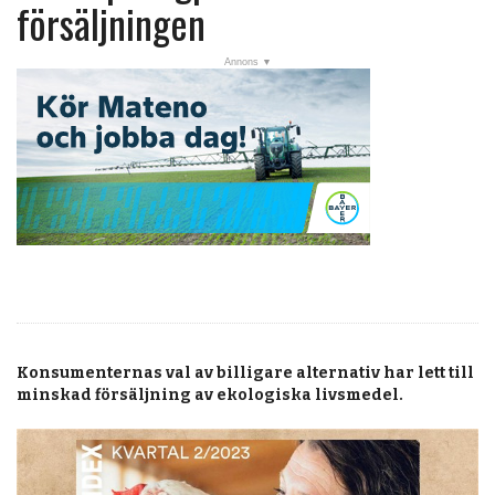
post
försäljningen
Veckans nyheter
Läsartoppen
RSS-flöde
OPINION
KALENDER
MARKNAD
TJÄNSTER
JOBB
Konsumenternas val av billigare alternativ har lett till
ANNONSERA
minskad försäljning av ekologiska livsmedel.
PRENUMERERA
OM OSS