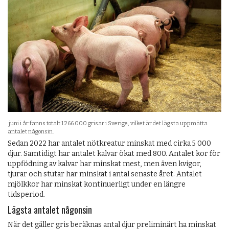
juni i år fanns totalt 1 266 000 grisar i Sverige, vilket är det lägsta uppmätta
antalet någonsin.
Sedan 2022 har antalet nötkreatur minskat med cirka 5 000
djur. Samtidigt har antalet kalvar ökat med 800. Antalet kor för
uppfödning av kalvar har minskat mest, men även kvigor,
tjurar och stutar har minskat i antal senaste året. Antalet
mjölkkor har minskat kontinuerligt under en längre
tidsperiod.
Lägsta antalet någonsin
När det gäller gris beräknas antal djur preliminärt ha minskat