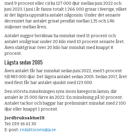
med 9 procent eller cirka 127 000 djur mellan juni 2022 och
juni 2023. I juni i år fanns totalt 1 266 000 grisar i Sverige, vilket
är det lägsta uppmätta antalet någonsin. Under det senaste
decenniet har antalet grisat pendlat mellan 1,35 och 1,46
miljoner mellan åren.
Antalet suggor beräknas ha minskat med 15 procent och
antalet smågrisar under 20 kilo med 10 procent senaste året.
Även slaktgrisar över 20 kilo har minskat med knappt 8
procent.
Lägsta sedan 2005
Även antalet får har minskat sedan juni 2022, med 5 procent
till 483 000 djur. Det lägsta antalet sedan 2005. Sedan 2017, året
med flest får har antalet sjunkit med 123 000.
Den största minskningen syns inom kategorin lamm, där
antalet är 25 000 färre än 2022. En minskning på 10 procent.
Antalet tackor och baggar har preliminärt minskat med 2 100
djur eller knappt 1 procent.
Jordbruksaktuellt
Tel: 019-16 61 30
E-post:
redaktionen@ja.se