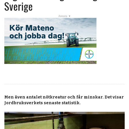
post
Sverige
Veckans nyheter
Läsartoppen
RSS-flöde
OPINION
KALENDER
MARKNAD
TJÄNSTER
JOBB
Men även antalet nötkreatur och får minskar. Det visar
ANNONSERA
Jordbruksverkets senaste statistik.
PRENUMERERA
OM OSS