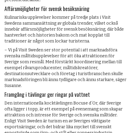
Affärsmöjligheter för svensk besöksnäring
Kulinariska upplevelser kommer på tredje plats i Visit
Swedens sammansättning av globala trender, vilket också
innebär affärsmöjligheter för svensk besöksnäring, där både
hantverket och historien bakom och mat kopplat till
traditioner är något som lockar turisterna.
– Vi på Visit Sweden ser stor potential i att marknadsföra
svenska måltidsupplevelser för att öka attraktionen för
Sverige som resmål. Med förstärkt koordinering mellan till
exempel råvaruproducenter, måltidskreatörer,
destinationsutvecklare och företag i turistbranschen skulle
marknadsföringen bli ännu tydligare och ännu starkare, säger
Susanne.
Framgång i tävlingar ger ringar på vattnet
Den internationella kocktävlingen Bocuse d´Or, där Sverige
ofta ligger i topp, är ett exempel på evenemang som skapar
attraktion och intresse för Sverige och svenska måltider.
Enligt Visit Sweden är turism en av Sveriges viktigaste
exportnäringar, och det bidrar lika mycket till svenskt
exportvärde som järn- och stål eller pappersindustrin.