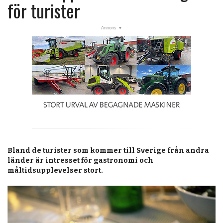
post
för turister
Veckans nyheter
Läsartoppen
RSS-flöde
OPINION
KALENDER
MARKNAD
TJÄNSTER
Bland de turister som kommer till Sverige från andra
JOBB
länder är intresset för gastronomi och
måltidsupplevelser stort.
ANNONSERA
PRENUMERERA
OM OSS