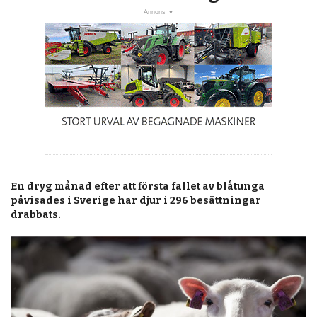
post
Veckans nyheter
Läsartoppen
RSS-flöde
OPINION
KALENDER
MARKNAD
TJÄNSTER
En dryg månad efter att första fallet av blåtunga
påvisades i Sverige har djur i 296 besättningar
JOBB
drabbats.
ANNONSERA
PRENUMERERA
OM OSS