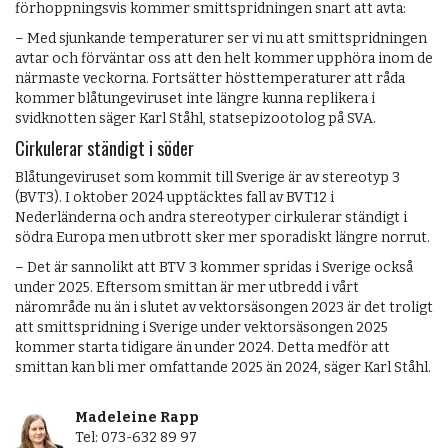
förhoppningsvis kommer smittspridningen snart att avta:
– Med sjunkande temperaturer ser vi nu att smittspridningen
avtar och förväntar oss att den helt kommer upphöra inom de
närmaste veckorna. Fortsätter hösttemperaturer att råda
kommer blåtungeviruset inte längre kunna replikera i
svidknotten säger Karl Ståhl, statsepizootolog på SVA.
Cirkulerar ständigt i söder
Blåtungeviruset som kommit till Sverige är av stereotyp 3
(BVT3). I oktober 2024 upptäcktes fall av BVT12 i
Nederländerna och andra stereotyper cirkulerar ständigt i
södra Europa men utbrott sker mer sporadiskt längre norrut.
– Det är sannolikt att BTV 3 kommer spridas i Sverige också
under 2025. Eftersom smittan är mer utbredd i vårt
närområde nu än i slutet av vektorsäsongen 2023 är det troligt
att smittspridning i Sverige under vektorsäsongen 2025
kommer starta tidigare än under 2024. Detta medför att
smittan kan bli mer omfattande 2025 än 2024, säger Karl Ståhl.
Madeleine Rapp
Tel: 073-632 89 97