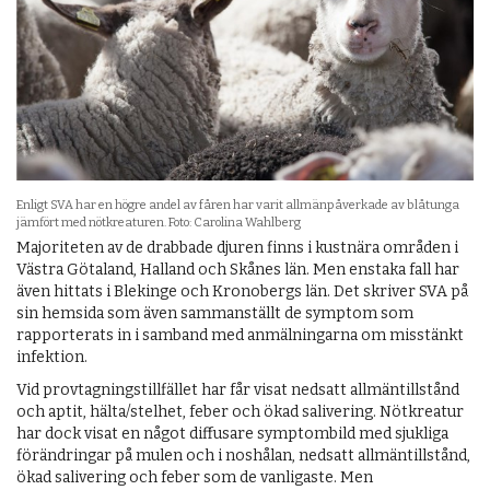
Enligt SVA har en högre andel av fåren har varit allmänpåverkade av blåtunga
jämfört med nötkreaturen. Foto: Carolina Wahlberg
Majoriteten av de drabbade djuren finns i kustnära områden i
Västra Götaland, Halland och Skånes län. Men enstaka fall har
även hittats i Blekinge och Kronobergs län. Det skriver SVA på
sin hemsida som även sammanställt de symptom som
rapporterats in i samband med anmälningarna om misstänkt
infektion.
Vid provtagningstillfället har får visat nedsatt allmäntillstånd
och aptit, hälta/stelhet, feber och ökad salivering. Nötkreatur
har dock visat en något diffusare symptombild med sjukliga
förändringar på mulen och i noshålan, nedsatt allmäntillstånd,
ökad salivering och feber som de vanligaste. Men