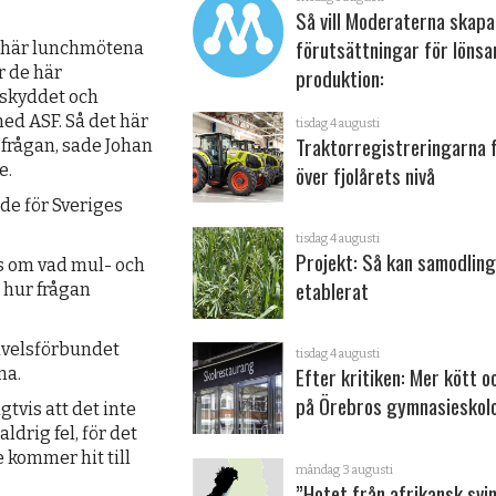
Så vill Moderaterna skapa
förutsättningar för löns
de här lunchmötena
r de här
produktion:
tskyddet och
ed ASF. Så det här
tisdag 4 augusti
Traktorregistreringarna 
sfrågan, sade Johan
över fjolårets nivå
e.
de för Sveriges
tisdag 4 augusti
Projekt: Så kan samodling
oss om vad mul- och
etablerat
 hur frågan
avelsförbundet
tisdag 4 augusti
Efter kritiken: Mer kött o
na.
på Örebros gymnasieskol
gtvis att det inte
drig fel, för det
 kommer hit till
måndag 3 augusti
”Hotet från afrikansk svi