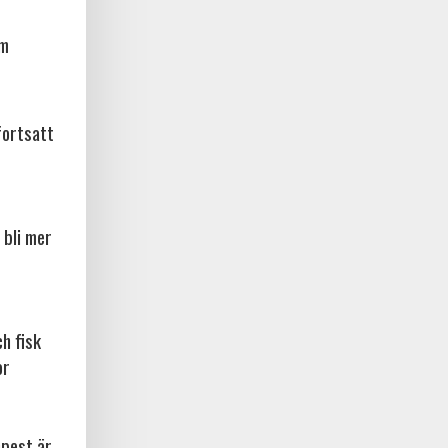
am
fortsatt
 bli mer
ch fisk
or
npest är