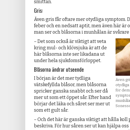
smittan.
Gris:
Även gris får oftare mer otydliga symptom. D
feber och en nedsatt aptit, men även här är o
man ser och blåsorna i munhålan är svårare
– Det som också är viktigt att veta
kring mul- och klövsjuka är att de
här blåsorna inte ser likadana ut
under hela sjukdomsförloppet.
Blåsorna ändrar utseende
I början är det mer tydliga
Även gri
vätskefyllda blåsor, men blåsorna
otydlig
för dem 
spricker ganska snabbt och ser då
symptom
mer ut som ett öppet sår. Efter hand
munhåla
börjar det läka och såret ser mer ut
Soness
som ett gult sår.
– Och det här är ganska viktigt att hålla kol
beskriva. För hur såren ser ut kan hjälpa oss 