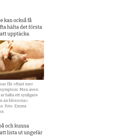
e kan också få
fta hälta det första
 att upptäcka.
sar får oftast mer
a symptom. Men även
är hälta ett synligare
 än blösorna i
n. Foto. Emma
on
l på och kunna
att lista ut ungefär