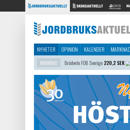
NYHETER
OPINION
KALENDER
MARKNA
MARKNAD
Brödvete FOB Sverige
220,2 SEK