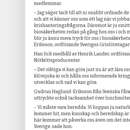
medlemmar.
– Jag säger tack till att ni snabbt ordnade 
och att vi känner oss som ett lag när vi jobba
krishanteringsfrågorna. Däremot är ju smit
biosäkerheten redan på gång hos oss i och m
blir ju ännu mera tryck för oss i biosäkerhet
Eriksson, ordförande Sveriges Grisföretagar
Han fick medhåll av Henrik Lander, ordföran
Nötköttsproducenter.
– Det viktiga vi kan göra just nu är att lära 
klövsjuka är och hålla oss informerade kring
utvecklas och vad vi kan göra.
Gudrun Haglund-Eriksson från Svenska Får
uttryckte också tacksamhet över lunchmöte
– Vi måste vara beredda. Vi hoppas ju naturli
kommer hit, men kunskap och beredskap är al
här kommer att påverka oss även om det inte
Sverige, sade hon.