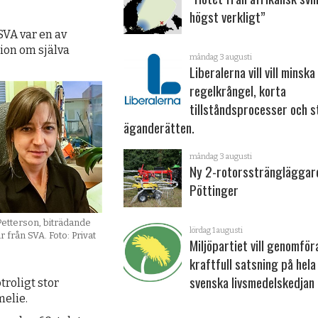
högst verkligt”
SVA var en av
ion om själva
måndag 3 augusti
Liberalerna vill vill minska
regelkrångel, korta
tillståndsprocesser och s
ägande­rätten.
måndag 3 augusti
Ny 2-rotorssträngläggar
Pöttinger
Petterson, biträdande
lördag 1 augusti
r från SVA. Foto: Privat
Miljöpartiet vill genomför
kraftfull satsning på hela
svenska livsmedelskedjan
troligt stor
melie.