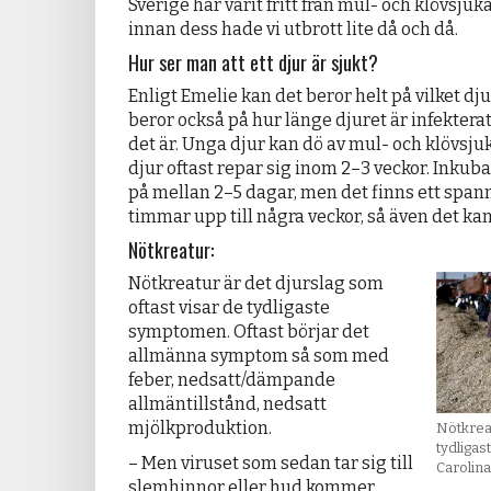
Sverige har varit fritt från mul- och klövsjuk
innan dess hade vi utbrott lite då och då.
Hur ser man att ett djur är sjukt?
Enligt Emelie kan det beror helt på vilket dju
beror också på hur länge djuret är infekterat
det är. Unga djur kan dö av mul- och klövsj
djur oftast repar sig inom 2–3 veckor. Inkub
på mellan 2–5 dagar, men det finns ett span
timmar upp till några veckor, så även det kan
Nötkreatur:
Nötkreatur är det djurslag som
oftast visar de tydligaste
symptomen. Oftast börjar det
allmänna symptom så som med
feber, nedsatt/dämpande
allmäntillstånd, nedsatt
mjölkproduktion.
Nötkreat
tydliga
– Men viruset som sedan tar sig till
Carolin
slemhinnor eller hud kommer