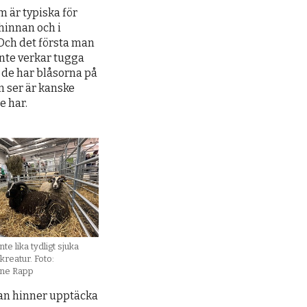
m är typiska för
hinnan och i
Och det första man
inte verkar tugga
t de har blåsorna på
an ser är kanske
e har.
inte lika tydligt sjuka
reatur. Foto:
ne Rapp
man hinner upptäcka