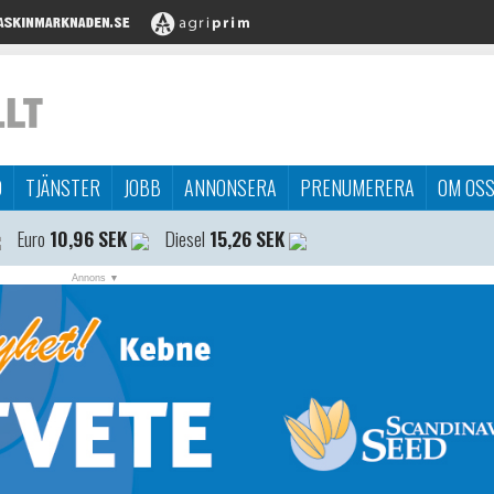
D
TJÄNSTER
JOBB
ANNONSERA
PRENUMERERA
OM OS
Euro
10,96 SEK
Diesel
15,26 SEK