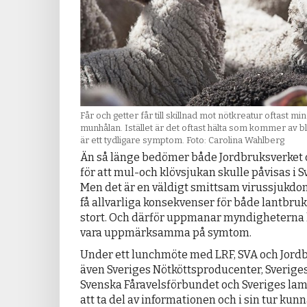
Får och getter får till skillnad mot nötkreatur oftast min
munhålan. Istället är det oftast hälta som kommer av 
är ett tydligare symptom. Foto: Carolina Wahlberg
Än så länge bedömer både Jordbruksverket o
för att mul-och klövsjukan skulle påvisas i S
Men det är en väldigt smittsam virussjukd
få allvarliga konsekvenser för både lantbruk
stort. Och därför uppmanar myndigheterna 
vara uppmärksamma på symtom.
Under ett lunchmöte med LRF, SVA och Jord
även Sveriges Nötköttsproducenter, Sveriges
Svenska Fåravelsförbundet och Sveriges la
att ta del av informationen och i sin tur kun