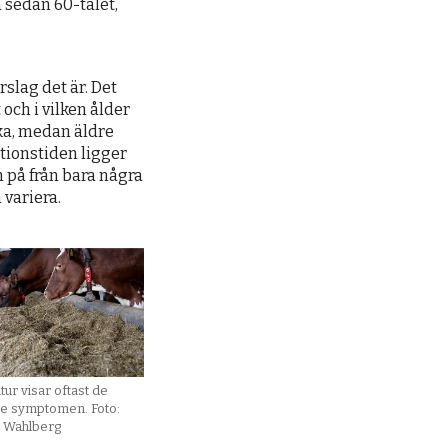
a sedan 60-talet,
rslag det är. Det
 och i vilken ålder
uka, medan äldre
ationstiden ligger
n på från bara några
 variera.
ur visar oftast de
ste symptomen. Foto:
a Wahlberg