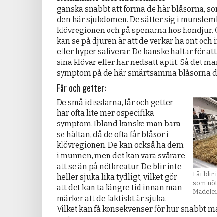
ganska snabbt att forma de här blåsorna, so
den här sjukdomen. De sätter sig i munslem
klövregionen och på spenarna hos hondjur. 
kan se på djuren är att de verkar ha ont och 
eller hyper saliverar. De kanske haltar för at
sina klövar eller har nedsatt aptit. Så det m
symptom på de här smärtsamma blåsorna d
Får och getter:
De små idisslarna, får och getter
har ofta lite mer ospecifika
symptom. Ibland kanske man bara
se hältan, då de ofta får blåsor i
klövregionen. De kan också ha dem
i munnen, men det kan vara svårare
att se än på nötkreatur. De blir inte
Får blir 
heller sjuka lika tydligt, vilket gör
som nötk
att det kan ta längre tid innan man
Madelei
märker att de faktiskt är sjuka.
Vilket kan få konsekvenser för hur snabbt 