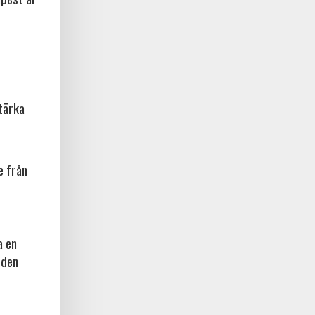
tärka
e från
a en
 den