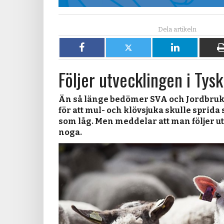
Dela
Dela
Dela
på
på
på
Följer utvecklingen i Tys
Facebook
X
LinkedIn
Än så länge bedömer SVA och Jordbruk
för att mul- och klövsjuka skulle sprida s
som låg. Men meddelar att man följer 
noga.