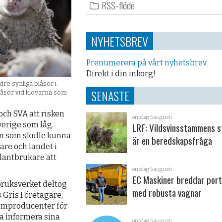
RSS-flöde
NYHETSBREV
Prenumerera på vårt nyhetsbrev
Direkt i din inkorg!
dre synliga blåsor i
SENASTE
blåsor vid klövarna som
ch SVA att risken
onsdag 5 augusti
verige som låg.
LRF: Vildsvinsstammens s
om som skulle kunna
är en beredskapsfråga
are och landet i
lantbrukare att
onsdag 5 augusti
EC Maskiner breddar port
bruksverket deltog
med robusta vagnar
 Gris Företagare,
mmproducenter för
na informera sina
onsdag 5 augusti