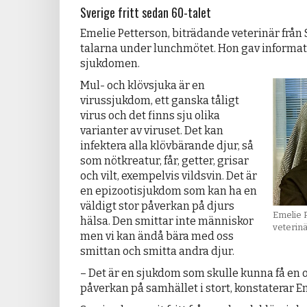
Sverige fritt sedan 60-talet
Emelie Petterson, biträdande veterinär från 
talarna under lunchmötet. Hon gav informat
sjukdomen.
Mul- och klövsjuka är en
virussjukdom, ett ganska tåligt
virus och det finns sju olika
varianter av viruset. Det kan
infektera alla klövbärande djur, så
som nötkreatur, får, getter, grisar
och vilt, exempelvis vildsvin. Det är
en epizootisjukdom som kan ha en
väldigt stor påverkan på djurs
Emelie 
hälsa. Den smittar inte människor
veterinä
men vi kan ändå bära med oss
smittan och smitta andra djur.
– Det är en sjukdom som skulle kunna få en o
påverkan på samhället i stort, konstaterar E