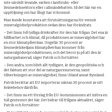
inte särskilt levande, varken i lantbruks- eller
livsmedelssektorn eller i allmändebatten. Så det här var en
uppföljning om hur långt har vi kommit.
Man kunde konstatera att förutsättningarna för svensk
mineralgödselproduktion sedan dess har förändrats.
– Det finns två tydliga drivkrafter för den här frågan. Det ena är
hållbarhet och klimat, då produktionen av mineralgödsel har
en stor klimatpåverkan. Ungefär 30 procent av
livsmedelskedjans klimatpåverkan kommer från
mineralgödselproduktionen, och det beror ju på att den är
naturgasbaserad, säger Patrik och fortsätter:
– Den andra, som blivit allt tydligare, är den geopolitiska och
det faktum att stor del av naturgasresurserna, samt
tillverkningen av mineralgödsel, finns i bland annat Ryssland.
Patrik berättar att EU importerar nästan 30 procent av sitt
kvävebehov därifrån.
– Det finns nu ett förslag från EU-kommissionen att införa en
tull gentemot det här. Det bidrar till frågans aktualitet, säger
Patrik och fortsätter: