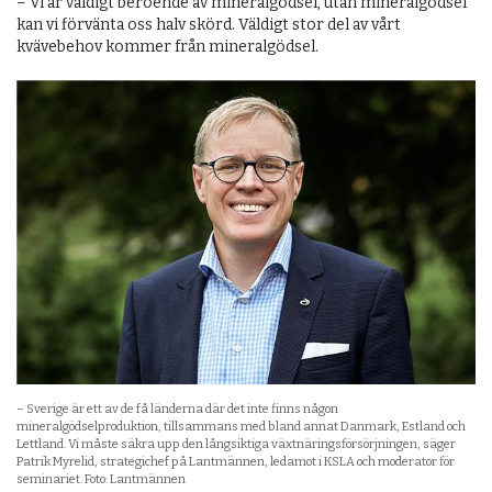
– Vi är väldigt beroende av mineralgödsel, utan mineralgödsel
kan vi förvänta oss halv skörd. Väldigt stor del av vårt
kvävebehov kommer från mineralgödsel.
– Sverige är ett av de få länderna där det inte finns någon
mineralgödselproduktion, tillsammans med bland annat Danmark, Estland och
Lettland. Vi måste säkra upp den långsiktiga växtnäringsförsörjningen, säger
Patrik Myrelid, strategichef på Lantmännen, ledamot i KSLA och moderator för
seminariet. Foto: Lantmännen