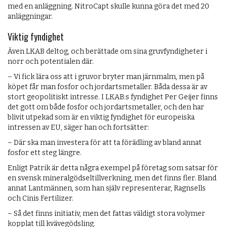
med en anläggning. NitroCapt skulle kunna göra det med 20
anläggningar.
Viktig fyndighet
Även LKAB deltog, och berättade om sina gruvfyndigheter i
norr och potentialen där.
– Vi fick lära oss att i gruvor bryter man järnmalm, men på
köpet får man fosfor och jordartsmetaller. Båda dessa är av
stort geopolitiskt intresse. I LKAB:s fyndighet Per Geijer finns
det gott om både fosfor och jordartsmetaller, och den har
blivit utpekad som är en viktig fyndighet för europeiska
intressen av EU, säger han och fortsätter:
– Där ska man investera för att ta förädling av bland annat
fosfor ett steg längre.
Enligt Patrik är detta några exempel på företag som satsar för
en svensk mineralgödseltillverkning, men det finns fler. Bland
annat Lantmännen, som han själv representerar, Ragnsells
och Cinis Fertilizer.
– Så det finns initiativ, men det fattas väldigt stora volymer
kopplat till kvävegödsling.