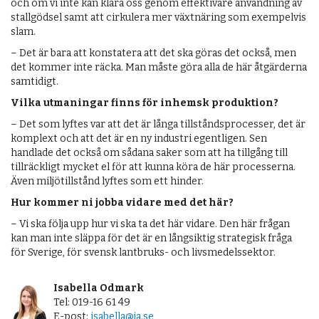
och om vi inte kan klara oss genom effektivare användning av
stallgödsel samt att cirkulera mer växtnäring som exempelvis
slam.
– Det är bara att konstatera att det ska göras det också, men
det kommer inte räcka. Man måste göra alla de här åtgärderna
samtidigt.
Vilka utmaningar finns för inhemsk produktion?
– Det som lyftes var att det är långa tillståndsprocesser, det är
komplext och att det är en ny industri egentligen. Sen
handlade det också om sådana saker som att ha tillgång till
tillräckligt mycket el för att kunna köra de här processerna.
Även miljötillstånd lyftes som ett hinder.
Hur kommer ni jobba vidare med det här?
– Vi ska följa upp hur vi ska ta det här vidare. Den här frågan
kan man inte släppa för det är en långsiktig strategisk fråga
för Sverige, för svensk lantbruks- och livsmedelssektor.
Isabella Odmark
Tel: 019-16 61 49
E-post:
isabella@ja.se