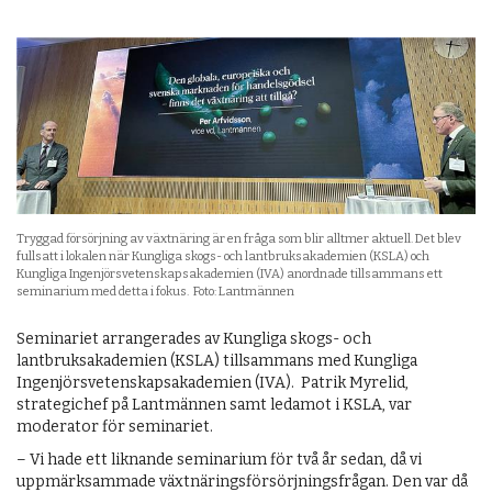
Tryggad försörjning av växtnäring är en fråga som blir alltmer aktuell. Det blev
fullsatt i lokalen när Kungliga skogs- och lantbruksakademien (KSLA) och
Kungliga Ingenjörsvetenskapsakademien (IVA) anordnade tillsammans ett
seminarium med detta i fokus. Foto: Lantmännen
Seminariet arrangerades av Kungliga skogs- och
lantbruksakademien (KSLA) tillsammans med Kungliga
Ingenjörs­veten­skapsakademien (IVA). Patrik Myrelid,
strategichef på Lantmännen samt ledamot i KSLA, var
moderator för seminariet.
– Vi hade ett liknande seminarium för två år sedan, då vi
uppmärksammade växtnäringsförsörjningsfrågan. Den var då