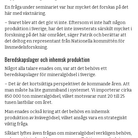
En fråga under seminariet var hur mycket det forskas på det
här med växtnäring.
– Svaret blev att det gör vi inte. Eftersom vi inte haft någon
produktion i Sverige, har det inte investerats särskilt mycket i
forskning på det här området, säger Patrik och berättar att
det deltog en representant från Nationella kommittén för
livsmedelsforskning.
Beredskapslager och inhemsk produktion
Något alla talare enades om, var att det behövs ett
beredskapslager för mineralgödsel i Sverige.
– Det är det kortsiktiga perspektivet de kommande åren. Att
man måste ha lite gummiband i systemet. Vi importerar cirka
850 000 ton mineralgödsel, vilket motsvarar runt 20 till 25
tusen lastbilar om året.
Man enades också kring att det behövs en inhemsk
produktion av kvävegödsel, vilket ansågs vara en strategiskt
viktig fråga.
Såklart lyftes även frågan om mineralgödsel verkligen behövs,