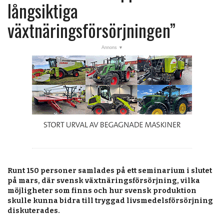
post
långsiktiga
Veckans nyheter
växtnäringsförsörjningen”
Läsartoppen
RSS-flöde
OPINION
KALENDER
MARKNAD
TJÄNSTER
JOBB
Runt 150 personer samlades på ett seminarium i slutet
ANNONSERA
på mars, där svensk växtnäringsförsörjning, vilka
möjligheter som finns och hur svensk produktion
PRENUMERERA
skulle kunna bidra till tryggad livsmedelsförsörjning
diskuterades.
OM OSS