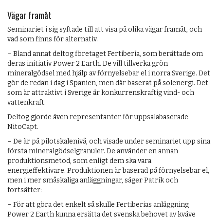
Vägar framåt
Seminariet i sig syftade till att visa på olika vägar framåt, och
vad som finns för alternativ.
– Bland annat deltog företaget Fertiberia, som berättade om
deras initiativ Power 2 Earth. De vill tillverka grön
mineralgödsel med hjälp av förnyelsebar el i norra Sverige. Det
gör de redan i dag i Spanien, men där baserat på solenergi. Det
som är attraktivt i Sverige är konkurrenskraftig vind- och
vattenkraft.
Deltog gjorde även representanter för uppsalabaserade
NitoCapt.
– De är på pilotskalenivå, och visade under seminariet upp sina
första mineralgödselgranuler. De använder en annan
produktionsmetod, som enligt dem ska vara
energieffektivare. Produktionen är baserad på förnyelsebar el,
men i mer småskaliga anläggningar, säger Patrik och
fortsätter:
– För att göra det enkelt så skulle Fertiberias anläggning
Power 2 Earth kunna ersätta det svenska behovet av kväve