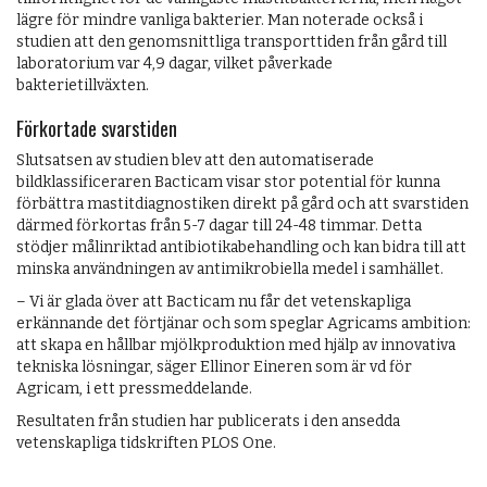
lägre för mindre vanliga bakterier. Man noterade också i
studien att den genomsnittliga transporttiden från gård till
laboratorium var 4,9 dagar, vilket påverkade
bakterietillväxten.
Förkortade svarstiden
Slutsatsen av studien blev att den automatiserade
bildklassificeraren Bacticam visar stor potential för kunna
förbättra mastitdiagnostiken direkt på gård och att svarstiden
därmed förkortas från 5-7 dagar till 24-48 timmar. Detta
stödjer målinriktad antibiotika­behandling och kan bidra till att
minska användningen av antimikrobiella medel i samhället.
– Vi är glada över att Bacticam nu får det vetenskapliga
erkännande det förtjänar och som speglar Agricams ambition:
att skapa en hållbar mjölkproduktion med hjälp av innovativa
tekniska lösningar, säger Ellinor Eineren som är vd för
Agricam, i ett pressmeddelande.
Resultaten från studien har publicerats i den ansedda
vetenskapliga tidskriften PLOS One.