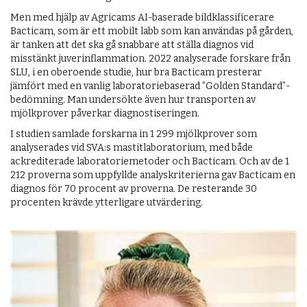
Men med hjälp av Agricams AI-baserade bildklassificerare
Bacticam, som är ett mobilt labb som kan användas på gården,
är tanken att det ska gå snabbare att ställa diagnos vid
misstänkt juverinflammation. 2022 analyserade forskare från
SLU, i en oberoende studie, hur bra Bacticam presterar
jämfört med en vanlig laboratoriebaserad ”Golden Standard”-
bedömning. Man undersökte även hur transporten av
mjölkprover påverkar diagnostiseringen.
I studien samlade forskarna in 1 299 mjölkprover som
analyserades vid SVA:s mastitlaboratorium, med både
ackrediterade laboratoriemetoder och Bacticam. Och av de 1
212 proverna som uppfyllde analyskriterierna gav Bacticam en
diagnos för 70 procent av proverna. De resterande 30
procenten krävde ytterligare utvärdering.