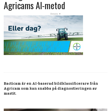
post
Agricams AI-metod
Veckans nyheter
Läsartoppen
RSS-flöde
OPINION
KALENDER
MARKNAD
TJÄNSTER
JOBB
Bacticam är en AI-baserad bildklassificerare från
ANNONSERA
Agricam som kan snabba på diagnostieringen av
mastit.
PRENUMERERA
OM OSS