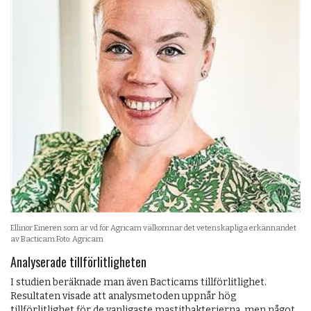
Ellinor Eineren som är vd för Agricam välkomnar det vetenskapliga erkännandet
av Bacticam.Foto: Agricam
Analyserade tillförlitligheten
I studien beräknade man även Bacticams tillförlitlighet.
Resultaten visade att analysmetoden uppnår hög
tillförlitlighet för de vanligaste mastitbakterierna, men något