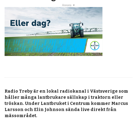
post
Veckans nyheter
Läsartoppen
RSS-flöde
OPINION
KALENDER
MARKNAD
TJÄNSTER
Radio Treby är en lokal radiokanal i Västsverige som
JOBB
håller många lantbrukare sällskap i traktorn eller
tröskan. Under Lantbruket i Centrum kommer Marcus
ANNONSERA
Larsson och Elin Johnson sända live direkt från
mässområdet.
PRENUMERERA
OM OSS