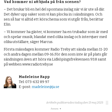
Vad kommer ni att bjuda på från scenen?
– Det brukar bli en hel del spontana inslag när vi är ute så där.
Det dyker upp saker som vi kan plocka in i sändningen. Och
sen så har vi alltid ett körschema som vi utgår från, berättar
Elin.
– Vi kommer ha gäster, vi kommer ha en trubadur som är med
och spelar musik, blandat med olika inslag och intervjuer med
olika utställare, säger Marcus.
Första mässdagen kommer Radio Treby att sända mellan 11-20
och andra dagen mellan 09-16.För den som inte är på plats går
sändningen även att höra via Lidköpingsfrekvensen 93.8 samt
på webben www.radiotreby.se
Madeleine Rapp
Tel: 073-632 89 97
E-post:
madeleine@ja.se
Artikeln publicerades tisdag den 13 maj 2025