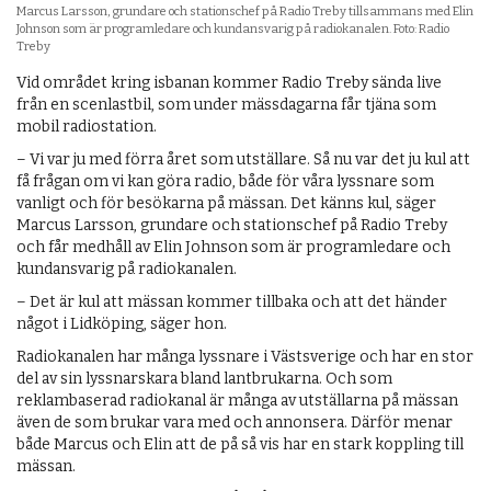
Marcus Larsson, grundare och stationschef på Radio Treby tillsammans med Elin
Johnson som är programledare och kundansvarig på radiokanalen. Foto: Radio
Treby
Vid området kring isbanan kommer Radio Treby sända live
från en scenlastbil, som under mässdagarna får tjäna som
mobil radiostation.
– Vi var ju med förra året som utställare. Så nu var det ju kul att
få frågan om vi kan göra radio, både för våra lyssnare som
vanligt och för besökarna på mässan. Det känns kul, säger
Marcus Larsson, grundare och stationschef på Radio Treby
och får medhåll av Elin Johnson som är programledare och
kundansvarig på radiokanalen.
– Det är kul att mässan kommer tillbaka och att det händer
något i Lidköping, säger hon.
Radiokanalen har många lyssnare i Västsverige och har en stor
del av sin lyssnarskara bland lantbrukarna. Och som
reklambaserad radiokanal är många av utställarna på mässan
även de som brukar vara med och annonsera. Därför menar
både Marcus och Elin att de på så vis har en stark koppling till
mässan.