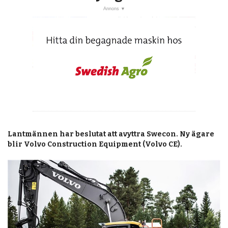
post
Veckans nyheter
Läsartoppen
RSS-flöde
OPINION
KALENDER
MARKNAD
TJÄNSTER
Lantmännen har beslutat att avyttra Swecon. Ny ägare
blir Volvo Construction Equipment (Volvo CE).
JOBB
ANNONSERA
PRENUMERERA
OM OSS