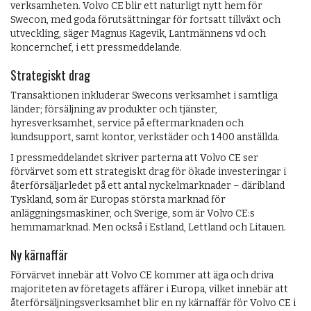
verksamheten. Volvo CE blir ett naturligt nytt hem för
Swecon, med goda förutsättningar för fortsatt tillväxt och
utveckling, säger Magnus Kagevik, Lantmännens vd och
koncernchef, i ett pressmeddelande.
Strategiskt drag
Transaktionen inkluderar Swecons verksamhet i samtliga
länder; försäljning av produkter och tjänster,
hyresverksamhet, service på eftermarknaden och
kundsupport, samt kontor, verkstäder och 1 400 anställda.
I pressmeddelandet skriver parterna att Volvo CE ser
förvärvet som ett strategiskt drag för ökade investeringar i
återförsäljarledet på ett antal nyckelmarknader – däribland
Tyskland, som är Europas största marknad för
anläggningsmaskiner, och Sverige, som är Volvo CE:s
hemmamarknad. Men också i Estland, Lettland och Litauen.
Ny kärnaffär
Förvärvet innebär att Volvo CE kommer att äga och driva
majoriteten av företagets affärer i Europa, vilket innebär att
återförsäljningsverksamhet blir en ny kärnaffär för Volvo CE i