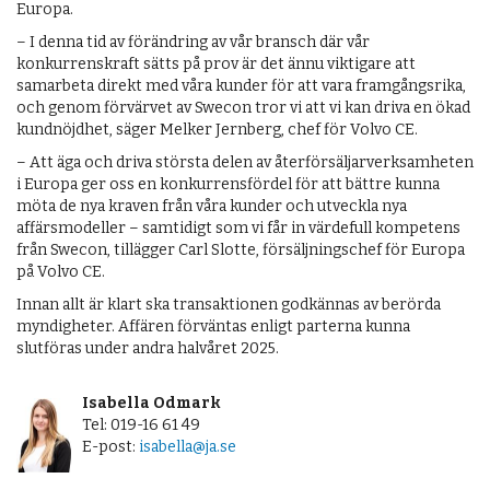
Europa.
– I denna tid av förändring av vår bransch där vår
konkurrenskraft sätts på prov är det ännu viktigare att
samarbeta direkt med våra kunder för att vara framgångsrika,
och genom förvärvet av Swecon tror vi att vi kan driva en ökad
kundnöjdhet, säger Melker Jernberg, chef för Volvo CE.
– Att äga och driva största delen av återförsäljarverksamheten
i Europa ger oss en konkurrensfördel för att bättre kunna
möta de nya kraven från våra kunder och utveckla nya
affärsmodeller – samtidigt som vi får in värdefull kompetens
från Swecon, tillägger Carl Slotte, försäljningschef för Europa
på Volvo CE.
Innan allt är klart ska transaktionen godkännas av berörda
myndigheter. Affären förväntas enligt parterna kunna
slutföras under andra halvåret 2025.
Isabella Odmark
Tel: 019-16 61 49
E-post:
isabella@ja.se