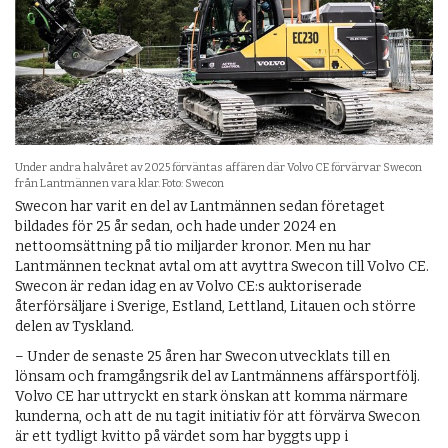
Under andra halvåret av 2025 förväntas affären där Volvo CE förvärvar Swecon
från Lantmännen vara klar. Foto: Swecon
Swecon har varit en del av Lantmännen sedan företaget
bildades för 25 år sedan, och hade under 2024 en
nettoomsättning på tio miljarder kronor. Men nu har
Lantmännen tecknat avtal om att avyttra Swecon till Volvo CE.
Swecon är redan idag en av Volvo CE:s auktoriserade
återförsäljare i Sverige, Estland, Lettland, Litauen och större
delen av Tyskland.
– Under de senaste 25 åren har Swecon utvecklats till en
lönsam och framgångsrik del av Lantmännens affärsportfölj.
Volvo CE har uttryckt en stark önskan att komma närmare
kunderna, och att de nu tagit initiativ för att förvärva Swecon
är ett tydligt kvitto på värdet som har byggts upp i