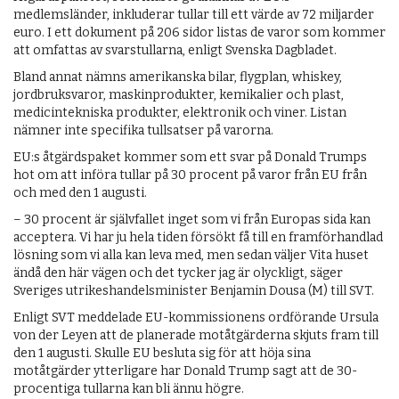
medlemsländer, inkluderar tullar till ett värde av 72 miljarder
euro. I ett dokument på 206 sidor listas de varor som kommer
att omfattas av svarstullarna, enligt Svenska Dagbladet.
Bland annat nämns amerikanska bilar, flygplan, whiskey,
jordbruksvaror, maskinprodukter, kemikalier och plast,
medicintekniska produkter, elektronik och viner. Listan
nämner inte specifika tullsatser på varorna.
EU:s åtgärdspaket kommer som ett svar på Donald Trumps
hot om att införa tullar på 30 procent på varor från EU från
och med den 1 augusti.
– 30 procent är självfallet inget som vi från Europas sida kan
acceptera. Vi har ju hela tiden försökt få till en framförhandlad
lösning som vi alla kan leva med, men sedan väljer Vita huset
ändå den här vägen och det tycker jag är olyckligt, säger
Sveriges utrikeshandelsminister Benjamin Dousa (M) till SVT.
Enligt SVT meddelade EU-kommissionens ordförande Ursula
von der Leyen att de planerade motåtgärderna skjuts fram till
den 1 augusti. Skulle EU besluta sig för att höja sina
motåtgärder ytterligare har Donald Trump sagt att de 30-
procentiga tullarna kan bli ännu högre.