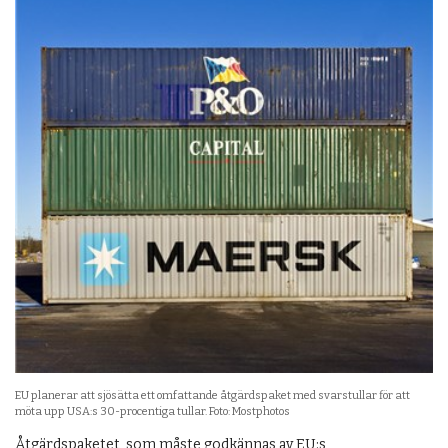
EU planerar att sjösätta ett omfattande åtgärdspaket med svarstullar för att
möta upp USA:s 30-procentiga tullar. Foto: Mostphotos
Åtgärdspaketet, som måste godkännas av EU:s