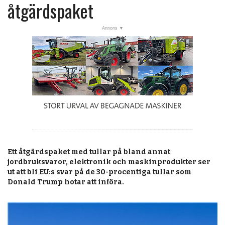
post
åtgärdspaket
Veckans nyheter
Läsartoppen
RSS-flöde
OPINION
KALENDER
MARKNAD
TJÄNSTER
Ett åtgärdspaket med tullar på bland annat
JOBB
jordbruksvaror, elektronik och maskinprodukter ser
ut att bli EU:s svar på de 30-procentiga tullar som
ANNONSERA
Donald Trump hotar att införa.
PRENUMERERA
OM OSS