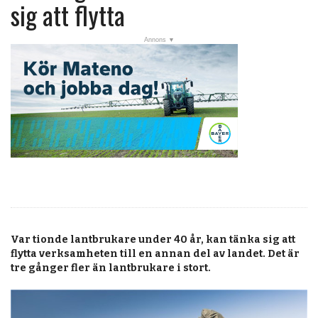
post
sig att flytta
Veckans nyheter
Läsartoppen
RSS-flöde
OPINION
KALENDER
MARKNAD
TJÄNSTER
JOBB
Var tionde lantbrukare under 40 år, kan tänka sig att
ANNONSERA
flytta verksamheten till en annan del av landet. Det är
tre gånger fler än lantbrukare i stort.
PRENUMERERA
OM OSS