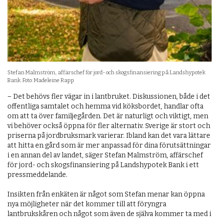
Stefan Malmström, affärschef för jord- och skogsfinansiering på Landshypotek
Bank. Foto: Madeleine Rapp
– Det behövs fler vägar in i lantbruket. Diskussionen, både i det
offentliga samtalet och hemma vid köksbordet, handlar ofta
om att ta över familjegården. Det är naturligt och viktigt, men
vi behöver också öppna för fler alternativ. Sverige är stort och
priserna på jordbruksmark varierar. Ibland kan det vara lättare
att hitta en gård som är mer anpassad för dina förutsättningar
i en annan del av landet, säger Stefan Malmström, affärschef
för jord- och skogsfinansiering på Landshypotek Bank i ett
pressmeddelande.
Insikten från enkäten är något som Stefan menar kan öppna
nya möjligheter när det kommer till att föryngra
lantbrukskåren och något som även de själva kommer ta med i