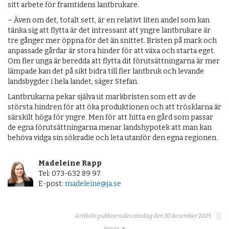
sitt arbete för framtidens lantbrukare.
– Även om det, totalt sett, är en relativt liten andel som kan
tänka sig att flytta är det intressant att yngre lantbrukare är
tre gånger mer öppna för det än snittet. Bristen på mark och
anpassade gårdar är stora hinder för att växa och starta eget.
Om fler unga är beredda att flytta dit förutsättningarna är mer
lämpade kan det på sikt bidra till fler lantbruk och levande
landsbygder i hela landet, säger Stefan.
Lantbrukarna pekar själva ut markbristen som ett av de
största hindren för att öka produktionen och att trösklarna är
särskilt höga för yngre. Men för att hitta en gård som passar
de egna förutsättningarna menar landshypotek att man kan
behöva vidga sin sökradie och leta utanför den egna regionen.
Madeleine Rapp
Tel: 073-632 89 97
E-post:
madeleine@ja.se
Artikeln publicerades onsdag den 10 december 2025