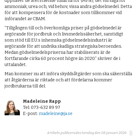
upphäver de återstående tullarna för (MFN), det vill säga för
ammoniak, urea och, vid behov, vissa andra gödselmedel. Detta
för att kompensera för de kostnader som tillkommer vid
införandet av CBAM.
”Tillgången till och överkomliga priser på gödselmedel är
avgörande för jordbruk och livsmedelssäkerhet, samtidigt
som stöd till EU:s inhemska gödselmedelsindustri är
avgörande för att undvika skadliga strategiska beroenden.
Medan gödselmedelspriserna har stabiliserats är de
fortfarande cirka 60 procent högre än 2020.” skriver de i
uttalandet.
Man kommer nu att införa skyddsåtgärder som ska säkerställa
att åtgärderna är riktade och att fördelarna kommer
jordbrukarna till del.
Madeleine Rapp
Tel: 073-632 89 97
E-post:
madeleine@ja.se
Artikeln publicerades torsdag den 08 januari 2026