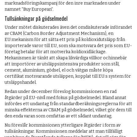
marknadsföringskampanj för den inre marknaden under
namnet ”Buy European”.
Tullsänkningar på gödselmedel
Under mötet diskuterades även det omdiskuterade införandet
av CBAM (Carbon Border Adjustment Mechanism), en
EU:mekanism för att sätta ett pris på koldioxidutsläpp från
importerade varor till EU, som ska motsvara det pris som EU-
företag betalar för att motverka koldioxidläckage.
Mekanismen är tänkt att skapa likvärdiga villkor ochinnebär
att importörer av utsläppsintensiva produkter som stål,
cement, aluminium, gödsel, el och vätgas måste köpa
certifikat motsvarande utsläppen, kopplat till EU:s system för
utsläppshandel.
Redan under december föreslog kommissionen en rad
åtgärder på EU-nivå med fokus på gödselmedel. Bland annat
infördes ett undantag från standardberäkningsreglerna för att
minska effekterna av CBAM på gödselmedel, vilket gör dem till
den enda varan som omfattas av ett sådant undantag.
Nu föreslår kommissionen ytterligare åtgärder i form av
tullsänkningar. Kommissionen meddelar att man tillfälligt