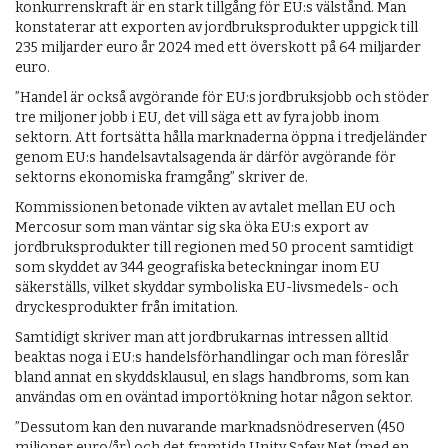
konkurrenskraft är en stark tillgång för EU:s välstånd. Man
konstaterar att exporten av jordbruksprodukter uppgick till
235 miljarder euro år 2024 med ett överskott på 64 miljarder
euro.
”Handel är också avgörande för EU:s jordbruksjobb och stöder
tre miljoner jobb i EU, det vill säga ett av fyra jobb inom
sektorn. Att fortsätta hålla marknaderna öppna i tredjeländer
genom EU:s handelsavtalsagenda är därför avgörande för
sektorns ekonomiska framgång” skriver de.
Kommissionen betonade vikten av avtalet mellan EU och
Mercosur som man väntar sig ska öka EU:s export av
jordbruksprodukter till regionen med 50 procent samtidigt
som skyddet av 344 geografiska beteckningar inom EU
säkerställs, vilket skyddar symboliska EU-livsmedels- och
dryckesprodukter från imitation.
Samtidigt skriver man att jordbrukarnas intressen alltid
beaktas noga i EU:s handelsförhandlingar och man föreslår
bland annat en skyddsklausul, en slags handbroms, som kan
användas om en oväntad importökning hotar någon sektor.
”Dessutom kan den nuvarande marknadsnödreserven (450
miljoner euro/år) och det framtida Unity Safey Net (med en