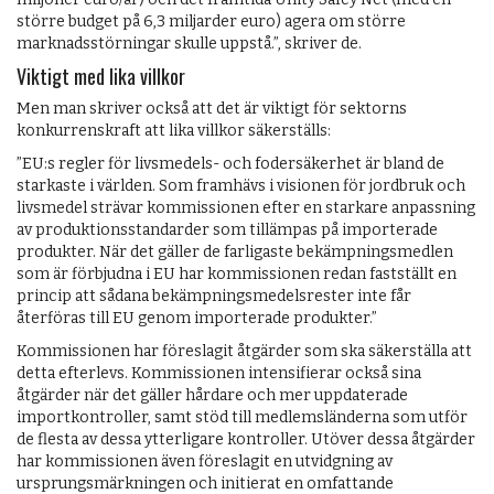
större budget på 6,3 miljarder euro) agera om större
marknadsstörningar skulle uppstå.”, skriver de.
Viktigt med lika villkor
Men man skriver också att det är viktigt för sektorns
konkurrenskraft att lika villkor säkerställs:
”EU:s regler för livsmedels- och fodersäkerhet är bland de
starkaste i världen. Som framhävs i visionen för jordbruk och
livsmedel strävar kommissionen efter en starkare anpassning
av produktionsstandarder som tillämpas på importerade
produkter. När det gäller de farligaste bekämpningsmedlen
som är förbjudna i EU har kommissionen redan fastställt en
princip att sådana bekämpningsmedelsrester inte får
återföras till EU genom importerade produkter.”
Kommissionen har föreslagit åtgärder som ska säkerställa att
detta efterlevs. Kommissionen intensifierar också sina
åtgärder när det gäller hårdare och mer uppdaterade
importkontroller, samt stöd till medlemsländerna som utför
de flesta av dessa ytterligare kontroller. Utöver dessa åtgärder
har kommissionen även föreslagit en utvidgning av
ursprungsmärkningen och initierat en omfattande