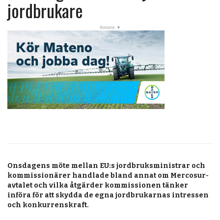
post
jordbrukare
Veckans nyheter
Läsartoppen
RSS-flöde
OPINION
KALENDER
MARKNAD
TJÄNSTER
JOBB
Onsdagens möte mellan EU:s jordbruksministrar och
ANNONSERA
kommissionärer handlade bland annat om Mercosur-
avtalet och vilka åtgärder kommissionen tänker
PRENUMERERA
införa för att skydda de egna jordbrukarnas intressen
och konkurrenskraft.
OM OSS