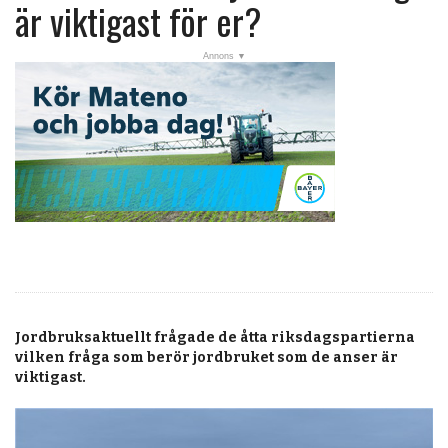
post
är viktigast för er?
Veckans nyheter
Läsartoppen
RSS-flöde
OPINION
KALENDER
MARKNAD
TJÄNSTER
JOBB
Jordbruksaktuellt frågade de åtta riksdagspartierna
ANNONSERA
vilken fråga som berör jordbruket som de anser är
viktigast.
PRENUMERERA
OM OSS