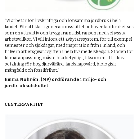
"Vi arbetar för livskraftiga och lönsamma jordbruk i hela
landet. För att klara generationsskiftet behöver lantbruket ses
som en attraktiv och trygg framtidsbransch med schyssta
arbetsvillkor. Vi vill införa ett avbytarssystem, för till exempel
semester och sjukdagar, med inspiration från Finland, och
halvera arbetsgivaravgiften i hela livsmedelskedjan. Stöden för
klimatanpassning måste öka betydligt, liksom en attraktiv
betalning för hög djurvälfärd, landskapsvård, biologisk
mångfald och fossilfrihet."
Emma Nohrén, (MP) ordförande i miljö- och
jordbruksutskottet
CENTERPARTIET