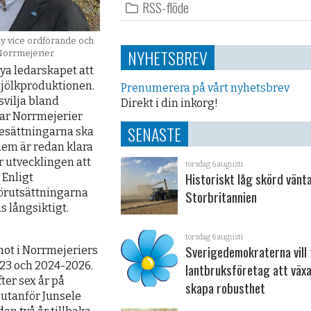
RSS-flöde
 ny vice ordförande och
NYHETSBREV
 Norrmejerier
nya ledarskapet att
mjölkproduktionen.
Prenumerera på vårt nyhetsbrev
svilja bland
Direkt i din inkorg!
har Norrmejerier
SENASTE
besättningarna ska
dem är redan klara
 utvecklingen att
torsdag 6 augusti
Historiskt låg skörd vänta
 Enligt
förutsättningarna
Storbritannien
s långsiktigt.
torsdag 6 augusti
Sverigedemokraterna vill 
mot i Norrmejeriers
023 och 2024-2026.
lantbruksföretag att väx
ter sex år på
skapa robusthet
 utanför Junsele