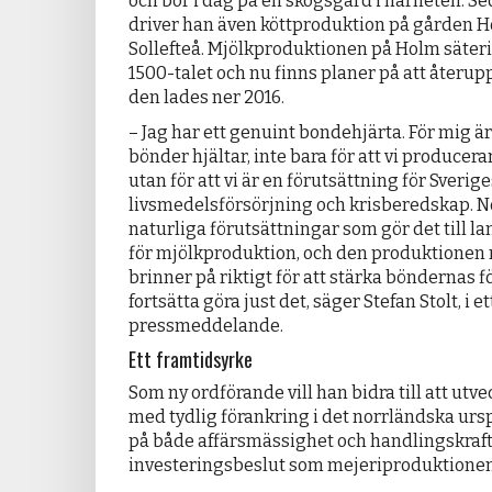
och bor i dag på en skogsgård i närheten. Sed
driver han även köttproduktion på gården 
Sollefteå. Mjölkproduktionen på Holm säter
1500-talet och nu finns planer på att återupp
den lades ner 2016.
– Jag har ett genuint bondehjärta. För mig ä
bönder hjältar, inte bara för att vi producera
utan för att vi är en förutsättning för Sverige
livsmedelsförsörjning och krisberedskap. N
naturliga förutsättningar som gör det till la
för mjölkproduktion, och den produktionen m
brinner på riktigt för att stärka böndernas f
fortsätta göra just det, säger Stefan Stolt, i et
pressmeddelande.
Ett framtidsyrke
Som ny ordförande vill han bidra till att utv
med tydlig förankring i det norrländska ur
på både affärsmässighet och handlingskraft 
investeringsbeslut som mejeriproduktionen 