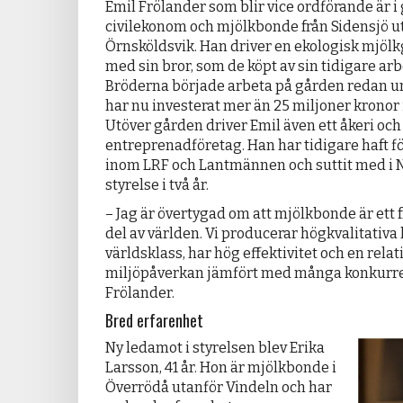
Emil Frölander som blir vice ordförande är 
civilekonom och mjölkbonde från Sidensjö u
Örnsköldsvik. Han driver en ekologisk mjöl
med sin bror, som de köpt av sin tidigare arb
Bröderna började arbeta på gården redan u
har nu investerat mer än 25 miljoner kronor
Utöver gården driver Emil även ett åkeri och
entreprenadföretag. Han har tidigare haft
inom LRF och Lantmännen och suttit med i 
styrelse i två år.
– Jag är övertygad om att mjölkbonde är ett f
del av världen. Vi producerar högkvalitativa 
världsklass, har hög effektivitet och en relati
miljöpåverkan jämfört med många konkurren
Frölander.
Bred erfarenhet
Ny ledamot i styrelsen blev Erika
Larsson, 41 år. Hon är mjölkbonde i
Överrödå utanför Vindeln och har