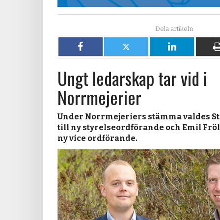
Dela
Dela
Dela
på
på
på
Ungt ledarskap tar vid i
Facebook
X
LinkedIn
Norrmejerier
Under Norrmejeriers stämma valdes Stef
till ny styrelseordförande och Emil Fröla
ny vice ordförande.