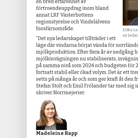
en bred erfarenhet av
förtroendeuppdrag inom bland
annat LRF Västerbottens
regionstyrelse och Vindelälvens
biosfärsområde.
Erika L
ny leda
”Det nya ledarskapet tillträder i ett
läge där vindarna börjat vända för norrländ
mjölkproduktion. Efter flera år av nedgång h
mjölkinvägningen nu stabiliserats, invägni
på samma nivå som 2024 och budgeten för 
fortsatt stabil eller ökad volym. Det är ett t
setts på många år och som ger kraft åt den 
Stefan Stolt och Emil Frölander tar med sig in 
skriver Norrmejerier.
Madeleine Rapp