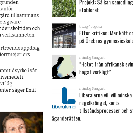
Projekt: Så kan samodling
i grunden
etablerat
tanför
kgård tillsammans
etsgivare.
tisdag 4 augusti
nder skoltiden och
Efter kritiken: Mer kött o
 i verksamheten.
på Örebros gymnasieskol
 förtroendeuppdrag
Norrmejeriers
måndag 3 augusti
”Hotet från afrikansk svi
högst verkligt”
ramtidsyrke i vår
livsmedel i
vt låg
måndag 3 augusti
ter, säger Emil
Liberalerna vill vill minska
regelkrångel, korta
tillståndsprocesser och s
ägande­rätten.