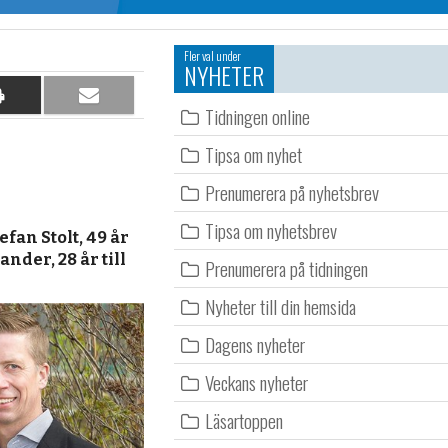
Fler val under
NYHETER
Dela
Dela
Tidningen online
på
per
papper
e-
Tipsa om nyhet
post
Prenumerera på nyhetsbrev
Tipsa om nyhetsbrev
an Stolt, 49 år
nder, 28 år till
Prenumerera på tidningen
Nyheter till din hemsida
Dagens nyheter
Veckans nyheter
Läsartoppen