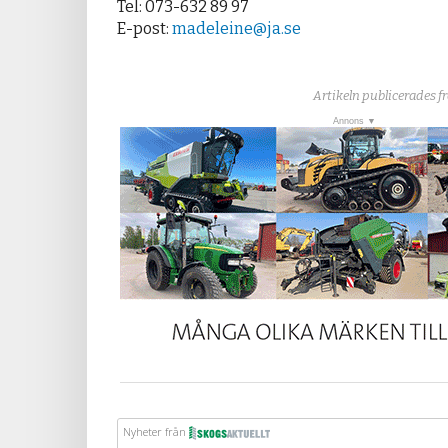
Tel: 073-632 89 97
E-post:
madeleine@ja.se
Artikeln publicerades f