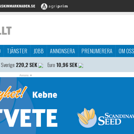
D
TJÄNSTER
JOBB
ANNONSERA
PRENUMERERA
OM OS
 Sverige
220,2 SEK
Euro
10,96 SEK