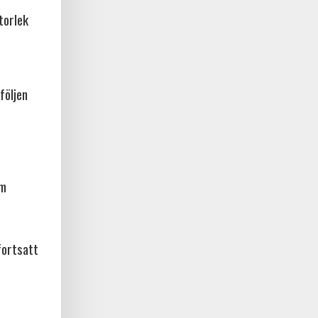
torlek
följen
am
fortsatt