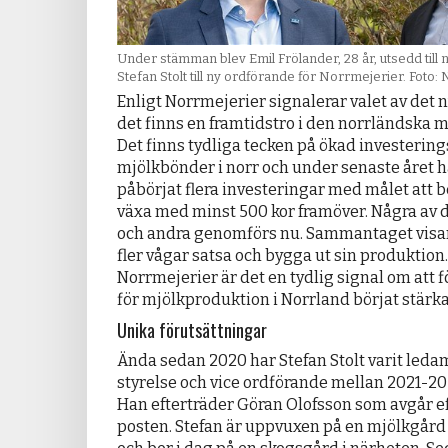
Under stämman blev Emil Frölander, 28 år, utsedd till
Stefan Stolt till ny ordförande för Norrmejerier. Foto:
Enligt Norrmejerier signalerar valet av det 
det finns en framtidstro i den norrländska 
Det finns tydliga tecken på ökad investering
mjölkbönder i norr och under senaste året 
påbörjat flera investeringar med målet att 
växa med minst 500 kor framöver. Några av 
och andra genomförs nu. Sammantaget visar
fler vågar satsa och bygga ut sin produktion.
Norrmejerier är det en tydlig signal om att 
för mjölkproduktion i Norrland börjat stärka
Unika förutsättningar
Ända sedan 2020 har Stefan Stolt varit leda
styrelse och vice ordförande mellan 2021-2
Han efterträder Göran Olofsson som avgår ef
posten. Stefan är uppvuxen på en mjölkgård