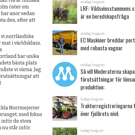
an två år tillbaka
onsdag 5 augusti
Holm öster om
LRF: Vildsvinsstammens s
i har anor sedan
är en beredskapsfråga
ta den, efter att
onsdag 5 augusti
r vi norrländska
EC Maskiner breddar port
r mat i världsklass,
med robusta vagnar
s
orrland har unika
ndets bästa plats
onsdag 5 augusti
åste vi värna. Jag
Så vill Moderaterna skapa
örutsättningar att
förutsättningar för löns
t
produktion:
tisdag 4 augusti
Traktorregistreringarna 
eckla Norrmejerier
över fjolårets nivå
sprunget, med fokus
inför de stora
nu står inför.
tisdag 4 augusti