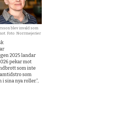
arsson blev invald som
mot. Foto: Norrmejerier
sk
ar
ngen 2025 landar
2026 pekar mot
rendbrott som inte
framtidstro som
i sina nya roller.”,