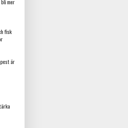
 bli mer
ch fisk
or
npest är
tärka