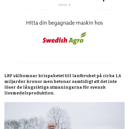
post
Veckans nyheter
Läsartoppen
RSS-flöde
OPINION
KALENDER
MARKNAD
TJÄNSTER
LRF välkomnar krispaketet till lantbruket på cirka 1,6
miljarder kronor men betonar samtidigt att det inte
JOBB
löser de långsiktiga utmaningarna för svensk
livsmedelsproduktion.
ANNONSERA
PRENUMERERA
OM OSS