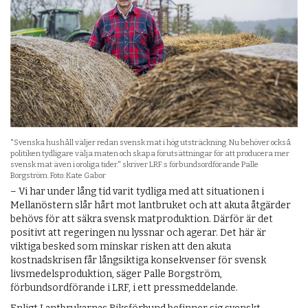
"Svenska hushåll väljer redan svensk mat i hög utsträckning. Nu behöver också
politiken tydligare välja maten och skapa förutsättningar för att producera mer
svensk mat även i oroliga tider." skriver LRF:s förbundsordförande Palle
Borgström. Foto: Kate Gabor
– Vi har under lång tid varit tydliga med att situationen i
Mellanöstern slår hårt mot lantbruket och att akuta åtgärder
behövs för att säkra svensk matproduktion. Därför är det
positivt att regeringen nu lyssnar och agerar. Det här är
viktiga besked som minskar risken att den akuta
kostnadskrisen får långsiktiga konsekvenser för svensk
livsmedelsproduktion, säger Palle Borgström,
förbundsordförande i LRF, i ett pressmeddelande.