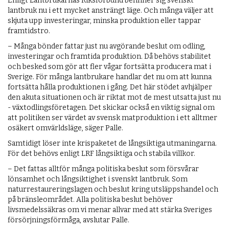
Enligt Lantbrukarnas Riksförbund befinner sig svenskt
lantbruk nu i ett mycket ansträngt läge. Och många väljer att
skjuta upp investeringar, minska produktion eller tappar
framtidstro.
– Många bönder fattar just nu avgörande beslut om odling,
investeringar och framtida produktion. Då behövs stabilitet
och besked som gör att fler vågar fortsätta producera mat i
Sverige. För många lantbrukare handlar det nu om att kunna
fortsätta hålla produktionen i gång. Det här stödet avhjälper
den akuta situationen och är riktat mot de mest utsatta just nu
- växtodlingsföretagen. Det skickar också en viktig signal om
att politiken ser värdet av svensk matproduktion i ett alltmer
osäkert omvärldsläge, säger Palle.
Samtidigt löser inte krispaketet de långsiktiga utmaningarna.
För det behövs enligt LRF långsiktiga och stabila villkor.
– Det fattas alltför många politiska beslut som försvårar
lönsamhet och långsiktighet i svenskt lantbruk. Som
naturrestaureringslagen och beslut kring utsläppshandel och
på bränsleområdet. Alla politiska beslut behöver
livsmedelssäkras om vi menar allvar med att stärka Sveriges
försörjningsförmåga, avslutar Palle.