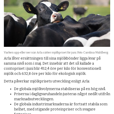
Varken upp eller ner när Arla sätter mjölkpriset för juni. Foto: Carolina Wahlberg
Arla låter ersättningen till sina mjölkbönder ligga kvar på
samma nivå som i maj. Det innebär att det så kallade a
contopriset i juni blir 452,4 öre per kilo för konventionell
mjölk och 632,8 öre per kilo för ekologisk mjölk.
Detta påverkar mjölkprisets utveckling enligt Arla:
De globala mjölkvolymerna stabiliseras på en hög nivå.
Priserna i dagligvaruhandeln justeras något nedåt utifrån
marknadsutvecklingen.
De globala industrimarknaderna är fortsatt stabila som
helhet, med stigande proteinpriser och svagare