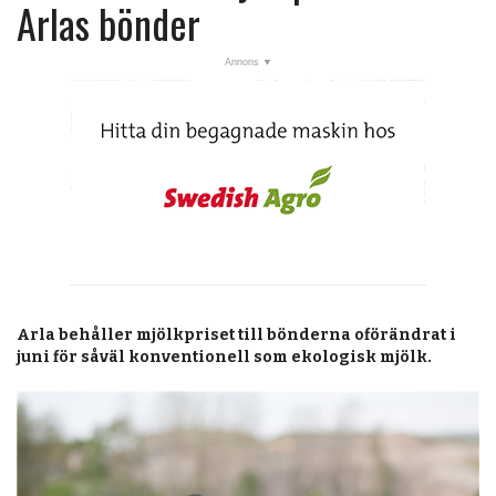
post
Arlas bönder
Veckans nyheter
Läsartoppen
RSS-flöde
OPINION
KALENDER
MARKNAD
TJÄNSTER
Arla behåller mjölkpriset till bönderna oförändrat i
JOBB
juni för såväl konventionell som ekologisk mjölk.
ANNONSERA
PRENUMERERA
OM OSS