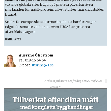
växande globala efterfrågan på protein påverkar även
marknaden för mjölkprotein, vilket stärker marknadsbilden
framåt.
Smör: De europeiska smörmarknaderna har försvagats
något de senaste veckorna. Även i USA har priserna
utvecklats svagare.
Källa:
Arla
Ausrine Öhrström
Tel: 019-16 64 64
E-post:
ausrine@ja.se
Artikeln publicerades fredag den 29 maj 2026