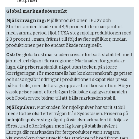
fettpriser.
Global marknadsöversikt
Mjölkinvägning:
Mjölkproduktionen i EU27 och
Storbritannien ökade med 4,6 procent i februari jämfört
med samma period i fjol. I USA steg mjölkproduktionen med
2,3 procent i mars, främst till följd av fler mjölkkor, medan
produktionen per ko endast ökade marginellt.
Ost:
De globala ostmarknaderna visar fortsatt stabilitet, med
jämn efterfrågan i flera regioner. Marknaden för gouda är
lugn, där priserna sjunkit något utan tecken på större
korrigeringar. För mozzarella har konkurrenskraftiga priser
och säsongsförändringar i produktionen skapat viss press
på kort sikt, men detta vägs upp av stabil konsumtion. Högre
vasslepriser samt efterfrågan från både dagligvaruhandeln
och Foodservice bidrar till att hålla marknaden stabil.
Mjölkpulver:
Marknaden för mjölkpulver har varit stabil,
med stöd av ökad efterfrågan från Sydostasien. Priserna på
helmjölkspulver steg något på världsmarknaden till följd av
förbättrad efterfrågan, men låg kvar på stabila nivåer i
Europa där marknaden för fettprodukter varit svagare.
Skummjölkspulver utvecklades starkare på bred front. Den