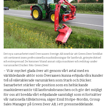
Det nya samarbetet med Överaasen Sverige AB innebär att Green Deer breddat
sitt sortiment inom professionella maskinlösningar för lantbruk, grönyteskötsel
och entreprenad. De kommer bland annat sälja maskiner och redskap under
varumärket Dücker. Foto: Green Deer
– Vi är mycket glada över att genom vårt avtal med en
världsledande aktör som Överaasen kunna erbjuda våra kunder
två så väletablerade varumärken som Stark och Dücker.
Samarbetet stärker vår position som en heltäckande
maskinleverantör till lantbruksbranschen och gör det möjligt
för oss att bredda vårt erbjudande samtidigt som vi fortsätter
vår nationella tillväxtsresa, säger Emil Stolpe-Nordin, Group
Sales Manager på Green Deer AB, i ett pressmeddelande.