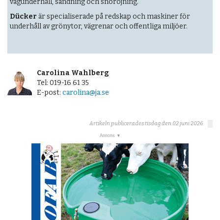
vägunderhåll, sandning och snöröjning.
Dücker
är specialiserade på redskap och maskiner för
underhåll av grönytor, vägrenar och offentliga miljöer.
Carolina Wahlberg
Tel: 019-16 61 35
E-post:
carolina@ja.se
Artikeln publicerades tisdag den 02 juni 2026