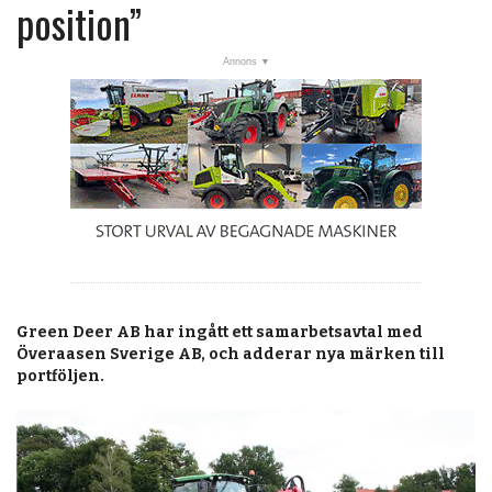
post
position”
Veckans nyheter
Läsartoppen
RSS-flöde
OPINION
KALENDER
MARKNAD
TJÄNSTER
Green Deer AB har ingått ett samarbetsavtal med
JOBB
Överaasen Sverige AB, och adderar nya märken till
portföljen.
ANNONSERA
PRENUMERERA
OM OSS