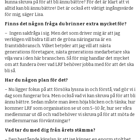
kunna skruva på för att bli ännu bättre? För det är klart att vi
alltid kan bli ännu bättre! Det är också ett viktigt ingångsvärde
för mig, säger Lisa.
Finns det någon fråga du brinner extra mycket för?
– Ingen sakfråga i sig. Men det som driver mig är att jag
verkligen vill bidra till att de gröna näringarna är en
framtidsbransch. Vilket betyder att jag vill att nästa
generations företagare, nästa generations medarbetare ska
vilja vara i den här branschen. Så för mig handlar det mycket
om att fundera över vad LRF behöver jobba med för att det ska
bli så.
Har du någon plan för det?
– Nu ligger fokus på att försöka lyssna in och förstå, vad gör vi i
dag som fungerar bra. Men också vad vi kan skruva på för att bli
ännu bättre. Sedan måste man även höja blicken och tänka; hur
kommer LRF som organisation se ut om 5–10 år, hur ser våra
medlemmar ut då och vad behöver vi skruva på för att möta de
medlemmarnas förväntningar?
Vad tar du med dig från årets stämma?
– Den bestående känslan är att jag känner en enorm stolthet