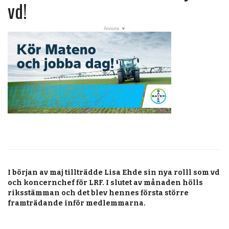
post
vd!
Veckans nyheter
Läsartoppen
RSS-flöde
OPINION
KALENDER
MARKNAD
TJÄNSTER
JOBB
I början av maj tillträdde Lisa Ehde sin nya rolll som vd
ANNONSERA
och koncernchef för LRF. I slutet av månaden hölls
riksstämman och det blev hennes första större
PRENUMERERA
framträdande inför medlemmarna.
OM OSS