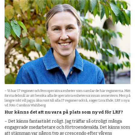
– Vi har 17 regioner och fem operativa enheter som samlar de här regionerna. Mitt
första delmål är att besöka alla de operativa enheterna innan semestern. Men på
längre sikt vill jag ju åka runt till alla 17 regioner också, säger Lisa Ehde, LRF:s nya
vd. Foto: Carolina Wahlberg
Hur känns det att nu vara på plats som ny vd för LRF?
– Det känns fantastiskt roligt. Jag träffar så otroligt många
engagerade medarbetare och förtroendevalda. Det känns som
att stämman var någon typ av crescendo efter vårens