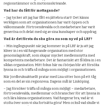
regionstämmor och motionsskrivande.
Vad har du fått för mottagande?
– Jag tycker att jag har fått en jättebra start! Det känns
verkligen som att organisationen har varit öppen och
välkomnande. Förtroendevalda och medarbetare har varit
generösa och delat med sig av sina kunskaper och uppdrag.
Vad är det första du ska göra nu som ny vd på LRF?
– Min ingångspunkt när jag kommer in på LRF är ju att jag
kliver in i en väl fungerande organisation med stor
genomslagskraft, som skapar mycket medlemsnytta med
kompetenta medarbetare. Det är fantastiskt att få kliva in i en
sådan organisation. Mitt fokus här nu i början blir att försöka
lyssna in och träffa så många som möjligt i organisationen.
När Jordbruksaktuellt pratar med Lisa sitter hon på ett tåg
som en del av sin regionresa. Dagens mål är Linköping.
– Jag försöker träffa så många som möjligt – medarbetare,
förtroendevalda, medlemmar och branscher för att lyssna in
och lära känna organisationen. Vad fungerar bra, vad är vi
stolta över som vi ska fortsätta göra? Men också vad skulle vi