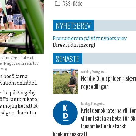
RSS-flöde
NYHETSBREV
Prenumerera på vårt nyhetsbrev
Direkt i din inkorg!
SENASTE
om ger tillfälle att
. Något som i sin tur
berg
söndag 9 augusti
m besökarna
Nordic Duo sprider risker
ovationsområdet.
rapsodlingen
verka på Borgeby
träffa lantbrukare
lördag 8 augusti
 möjlighet att få
Kristdemokraterna vill fo
 säger Charlotta
vi fortsätta arbeta för ö
lönsamhet och stärkt
konkurrenskraft