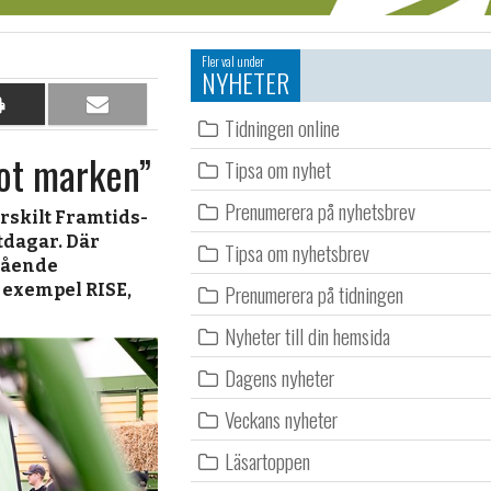
Fler val under
NYHETER
Dela
Dela
Tidningen online
på
per
mot marken”
papper
e-
Tipsa om nyhet
post
Prenumerera på nyhetsbrev
ärskilt Framtids-
tdagar. Där
Tipsa om nyhetsbrev
gående
Prenumerera på tidningen
l exempel RISE,
Nyheter till din hemsida
Dagens nyheter
Veckans nyheter
Läsartoppen