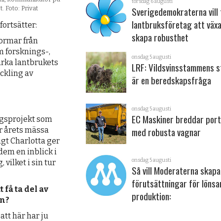
torsdag 6 augusti
Sverigedemokraterna vill 
. Foto: Privat
lantbruksföretag att väx
fortsätter:
skapa robusthet
formar från
m forsknings-,
onsdag 5 augusti
rka lantbrukets
LRF: Vildsvinsstammens s
eckling av
är en beredskapsfråga
onsdag 5 augusti
EC Maskiner breddar port
ingsprojekt som
med robusta vagnar
r årets mässa
gt Charlotta ger
dem en inblick i
onsdag 5 augusti
vilket i sin tur
Så vill Moderaterna skapa
förutsättningar för löns
 få ta del av
produktion:
an?
 att här har ju