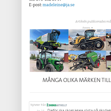
E-post:
madeleine@ja.se
Artikeln publicerades må