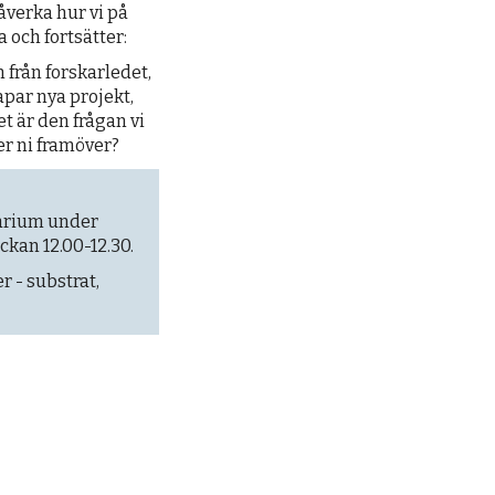
åverka hur vi på
 och fortsätter:
n från forskarledet,
apar nya projekt,
t är den frågan vi
ser ni framöver?
narium under
ckan 12.00-12.30.
 - substrat,