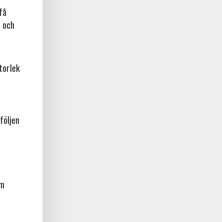
få
a och
torlek
följen
am