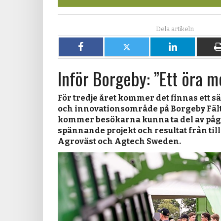
Dela
Dela
Dela
på
på
på
Inför Borgeby: ”Ett öra 
Facebook
X
LinkedIn
För tredje året kommer det finnas ett s
och innovationsområde på Borgeby Fäl
kommer besökarna kunna ta del av på
spännande projekt och resultat från til
Agroväst och Agtech Sweden.