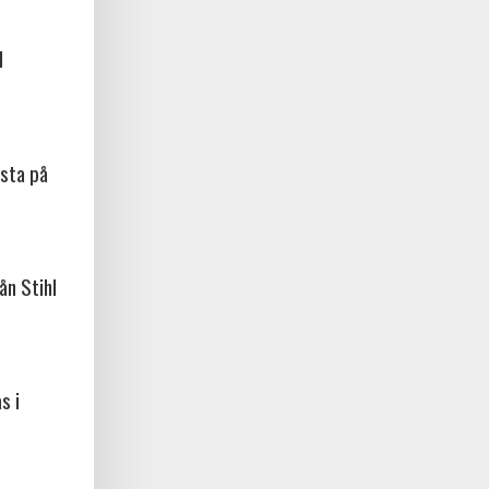
l
sta på
ån Stihl
s i