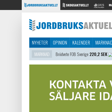
NYHETER
OPINION
KALENDER
MARKNA
MARKNAD
Brödvete FOB Sverige
220,2 SEK