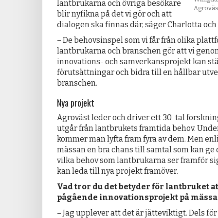
lantbrukarna och övriga besökare
Agroväst
blir nyfikna på det vi gör och att
dialogen ska finnas där, säger Charlotta och 
– De behovsinspel som vi får från olika platt
lantbrukarna och branschen gör att vi geno
innovations- och samverkansprojekt kan stä
förutsättningar och bidra till en hållbar utv
branschen.
Nya projekt
Agroväst leder och driver ett 30-tal forskn
utgår från lantbrukets framtida behov. Unde
kommer man lyfta fram fyra av dem. Men enli
mässan en bra chans till samtal som kan ge 
vilka behov som lantbrukarna ser framför sig, 
kan leda till nya projekt framöver.
Vad tror du det betyder för lantbruket att
pågående innovationsprojekt på mäss
– Jag upplever att det är jätte­viktigt. Dels för