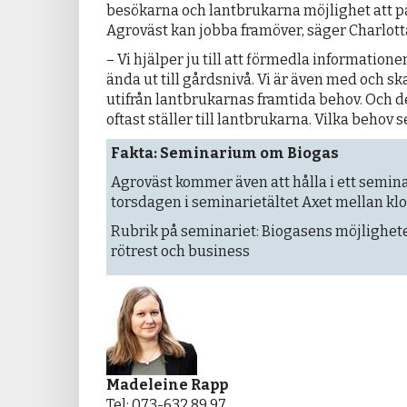
besökarna och lantbrukarna möjlighet att p
Agroväst kan jobba framöver, säger Charlotta
– Vi hjälper ju till att förmedla informatione
ända ut till gårdsnivå. Vi är även med och sk
utifrån lantbrukarnas framtida behov. Och de
oftast ställer till lantbrukarna. Vilka behov 
Fakta: Seminarium om Biogas
Agroväst kommer även att hålla i ett semi
torsdagen i seminarietältet Axet mellan klo
Rubrik på seminariet: Biogasens möjligheter
rötrest och business
Madeleine Rapp
Tel: 073-632 89 97