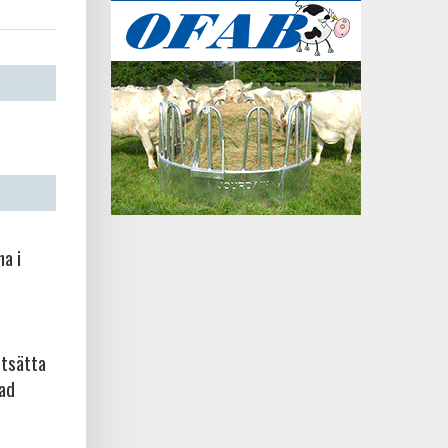
na i
rtsätta
kad