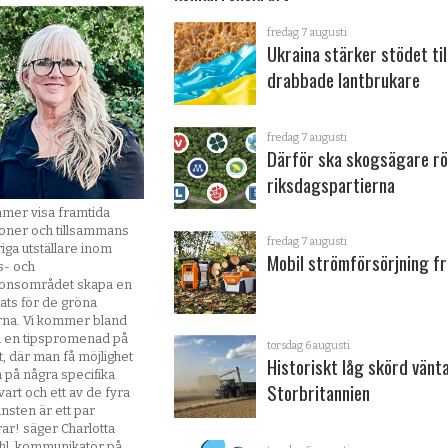
fredag 7 augusti
Ukraina stärker stödet til
drabbade lantbrukare
fredag 7 augusti
Därför ska skogsägare rö
riksdagspartierna
mmer visa framtida
ioner och tillsammans
fredag 7 augusti
ga utställare inom
Mobil strömförsörjning fr
s- och
ionsområdet skapa en
ats för de gröna
rna. Vi kommer bland
a en tipspromenad på
torsdag 6 augusti
, där man få möjlighet
Historiskt låg skörd vänta
a på några specifika
Storbritannien
 vart och ett av de fyra
Vinsten är ett par
rar! säger Charlotta
l, kommunikatör på