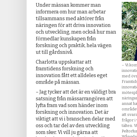
Under mässan kommer man
informera om hur man arbetar
tillsammans med aktörer från
näringen för att driva innovation
och utveckling, men också hur man
förmedlar kunskapen från
forskning och praktik, hela vägen
ut till gårdsnivå.
Charlotta uppskattar att
– Vi ko
framtidens forskning och
innovat
innovation fått ett alldeles eget
med övri
område på mässan.
Framtid
innovat
– Jag tycker att det är en väldigt bra
mötespl
satsning från mässarrangören att
näringa
annat h
lyfta fram vad som händer inom
området
forskning och innovation. Det är
att svar
viktigt att vi i branschen delar med
frågor i
oss och tar del av den utveckling
tälten. 
Peltorlu
som sker. Vi vill ju gärna att
Wångdah