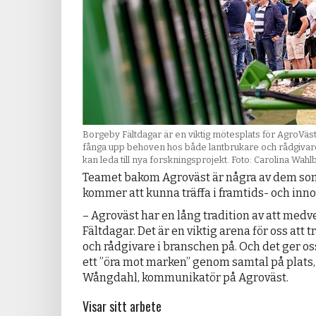
Borgeby Fältdagar är en viktig mötesplats för AgroVäst s
fånga upp behoven hos både lantbrukare och rådgivare
kan leda till nya forskningsprojekt. Foto: Carolina Wahl
Teamet bakom Agroväst är några av dem so
kommer att kunna träffa i framtids- och inn
– Agroväst har en lång tradition av att med
Fältdagar. Det är en viktig arena för oss att 
och rådgivare i branschen på. Och det ger oss
ett ”öra mot marken” genom samtal på plats,
Wångdahl, kommunikatör på Agroväst.
Visar sitt arbete