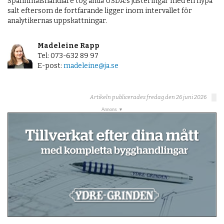
Spannmålshandlare tog ändå USDA:s justeringar med en nypa
salt eftersom de fortfarande ligger inom intervallet för
analytikernas uppskattningar.
Madeleine Rapp
Tel: 073-632 89 97
E-post:
madeleine@ja.se
Artikeln publicerades fredag den 26 juni 2026