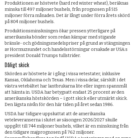
Produktionen av höstvete (hard red winter wheat), beräknas
minska till 497 miljoner bushels, från prognosen på 515
miljoner förra månaden. Det är långt under förra årets skörd
på 804 miljoner bushels.
Produktionsminskningen ökar pressen ytterligare på
amerikanska bönder som redan kämpar med stigande
bränsle- och gödningsmedelspriser på grund av stängningen
av Hormuzsundet och handelsstörningar orsakade av USA:s
president Donald Trumps tullstrider.
Dåligt skick
Skörden av höstvete är i gång i vissa vetestater, inklusive
Kansas, Oklahoma och Texas. Men i vissa delar, särskilt i det
västra vetebältet har lantbrukarna lite eller ingen spannmål
att hämta in. USDA har betygsatt endast 25 procent av den
amerikanska höstskörden – i gott skick eller utmärkt skick.
Den lägsta nivån för den här tiden på året sedan 1986.
USDA har tidigare uppskattat att de amerikanska
veteleveranserna i slutet av säsongen 2026/2027 skulle
uppgått till 744 miljoner bushels, vilket är en minskning från
den tidigare majprognosen på 762 miljoner.