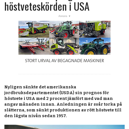
post
höstveteskörden i USA
Veckans nyheter
Läsartoppen
RSS-flöde
OPINION
KALENDER
MARKNAD
TJÄNSTER
Nyligen sänkte det amerikanska
JOBB
jordbruksdepartementet (USDA) sin prognos för
höstvete i USA med 2 procent jämfört med vad man
ANNONSERA
angav månaden innan. Anledningen är svår torka på
slätterna, som sänkt produktionen av rött höstvete till
PRENUMERERA
den lägsta nivån sedan 1957.
OM OSS