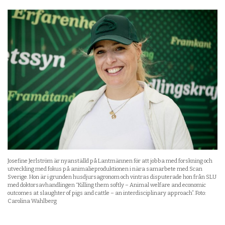
Josefine Jerlström är nyanställd på Lantmännen för att jobba med forskning och
utveckling med fokus på animalieproduktionen i nära samarbete med Scan
Sverige. Hon är i grunden husdjursagronom och vintras disputerade hon från SLU
med doktorsavhandlingen “Killing them softly – Animal welfare and economic
outcomes at slaughter of pigs and cattle – an interdisciplinary approach”. Foto:
Carolina Wahlberg