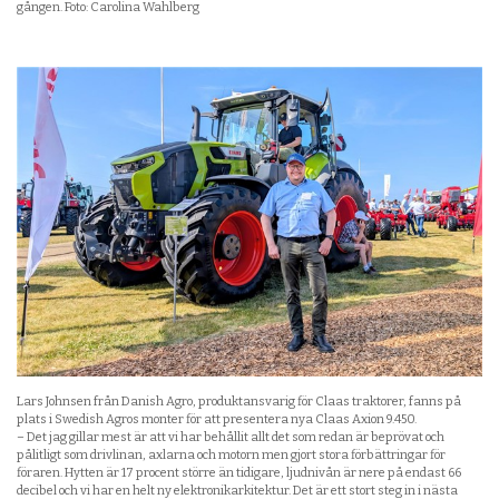
gången. Foto: Carolina Wahlberg
Lars Johnsen från Danish Agro, produktansvarig för Claas traktorer, fanns på
plats i Swedish Agros monter för att presentera nya Claas Axion 9.450.
– Det jag gillar mest är att vi har behållit allt det som redan är beprövat och
pålitligt som drivlinan, axlarna och motorn men gjort stora förbättringar för
föraren. Hytten är 17 procent större än tidigare, ljudnivån är nere på endast 66
decibel och vi har en helt ny elektronikarkitektur. Det är ett stort steg in i nästa