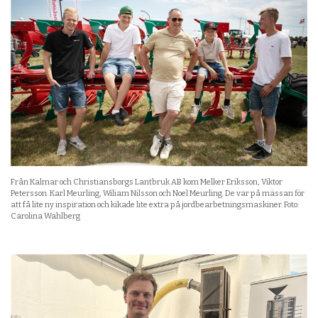
Från Kalmar och Christiansborgs Lantbruk AB kom Melker Eriksson, Viktor
Petersson. Karl Meurling, Wiliam Nilsson och Noel Meurling. De var på mässan för
att få lite ny inspiration och kikade lite extra på jordbearbetningsmaskiner. Foto:
Carolina Wahlberg