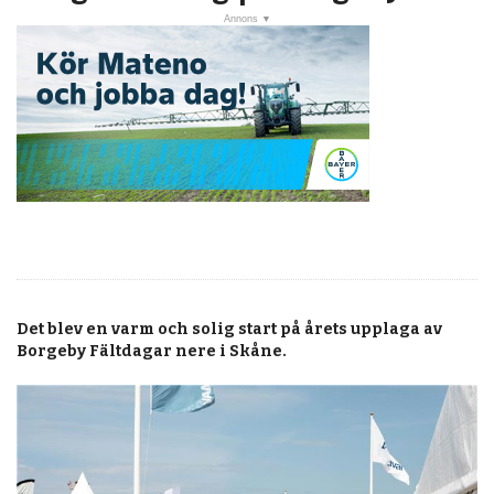
post
Veckans nyheter
Läsartoppen
RSS-flöde
OPINION
KALENDER
MARKNAD
TJÄNSTER
Det blev en varm och solig start på årets upplaga av
JOBB
Borgeby Fältdagar nere i Skåne.
ANNONSERA
PRENUMERERA
OM OSS