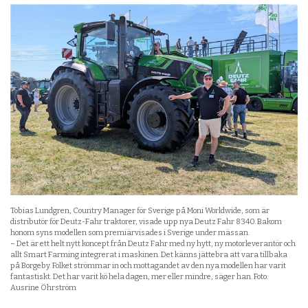
Tobias Lundgren, Country Manager för Sverige på Moni Worldwide, som är
distributör för Deutz-Fahr traktorer, visade upp nya Deutz Fahr 8340. Bakom
honom syns modellen som premiärvisades i Sverige under mässan.
– Det är ett helt nytt koncept från Deutz Fahr med ny hytt, ny motorleverantör och
allt Smart Farming integrerat i maskinen. Det känns jättebra att vara tillbaka
på Borgeby. Folket strömmar in och mottagandet av den nya modellen har varit
fantastiskt. Det har varit kö hela dagen, mer eller mindre, säger han. Foto:
Ausrine Öhrström