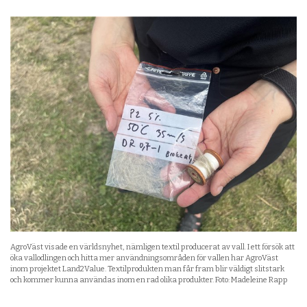
AgroVäst visade en världsnyhet, nämligen textil producerat av vall. I ett försök att
öka vallodlingen och hitta mer användningsområden för vallen har AgroVäst
inom projektet Land2Value. Textilprodukten man får fram blir väldigt slitstark
och kommer kunna användas inom en rad olika produkter. Foto: Madeleine Rapp