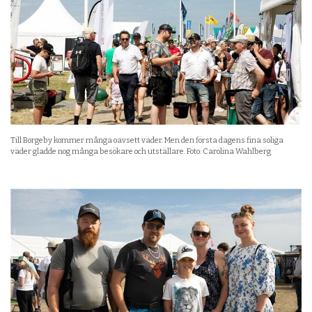
Till Borgeby kommer många oavsett väder. Men den första dagens fina soliga
väder gladde nog många besökare och utställare. Foto: Carolina Wahlberg