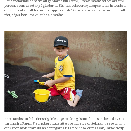
Det handlar inte bara om att gårdarna blir större, utan också om att det är färre
personer som arbetar på gårdarna. Så man behöver höja kapaciteten helt enkelt,
och då är det kul att ha den här uppdaterade 12-metersmaskinen – den är ju helt
rätt, säger han. Foto: Ausrine Öhrström
Abbe Jacobsson från Jämshög i Blekinge roade sig i sandlådan som bestod av sex
ton rapsfrö. Pappa Fredrik berättade att Abbe har ett stort teknikintresse och att
det var en av de främsta anledningarna till att de besöker mässan, i år för tredje