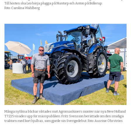
Till hösten ska Leo börja plugga på Nuntorp och Anton på Bollerup.
Foto: Carolina Wahlberg
Många nyfikna blickar riktades mot Agromaskiners monter när nya New Holland
T7.225 visades upp för mässpubliken. Fritz Svensson berättade om den smidiga
traktorn med kort hjulbas, som gjorde sin Sverigedebut. Foto: Ausrine Öhrström