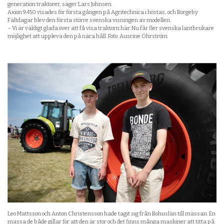
generation traktorer, säger Lars Johnsen.
Axion 9.450 visades för första gången på Agritechnica i höstas, och Borgeby
Fältdagar blev den första större svenska visningen av modellen.
– Vi är väldigt glada över att få visa traktorn här. Nu får fler svenska lantbrukare
möjlighet att uppleva den på nära håll. Foto: Ausrine Öhrström
Leo Mattsson och Anton Christensson hade tagit sig från Bohuslän till mässan. En
mässa de både gillar för att den är stor och det finns många maskiner att titta på.