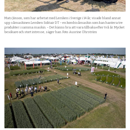
Mats Jönson, som har arbetat med Lemken i Sverige i 14 år, visade bland annat
upp såmaskinen Lemken Solitair DT – en kombisåmaskin som kan hantera tre
produkter i samma maskin. – Det känns bra att vara tillbaka efter två år. Mycket
besökare och stort intresse, säger han. Foto: Ausrine Öhrström