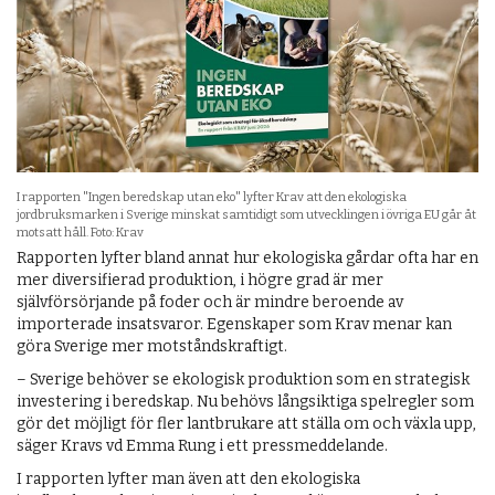
I rapporten "Ingen beredskap utan eko" lyfter Krav att den ekologiska
jordbruksmarken i Sverige minskat samtidigt som utvecklingen i övriga EU går åt
motsatt håll. Foto: Krav
Rapporten lyfter bland annat hur ekologiska gårdar ofta har en
mer diversifierad produktion, i högre grad är mer
självförsörjande på foder och är mindre beroende av
importerade insatsvaror. Egenskaper som Krav menar kan
göra Sverige mer motståndskraftigt.
– Sverige behöver se ekologisk produktion som en strategisk
investering i beredskap. Nu behövs långsiktiga spelregler som
gör det möjligt för fler lantbrukare att ställa om och växla upp,
säger Kravs vd Emma Rung i ett pressmeddelande.
I rapporten lyfter man även att den ekologiska