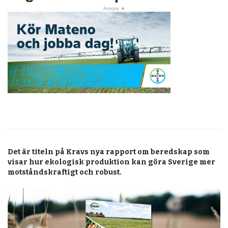
post
Veckans nyheter
Läsartoppen
RSS-flöde
OPINION
KALENDER
MARKNAD
TJÄNSTER
Det är titeln på Kravs nya rapport om beredskap som
JOBB
visar hur ekologisk produktion kan göra Sverige mer
motståndskraftigt och robust.
ANNONSERA
PRENUMERERA
OM OSS