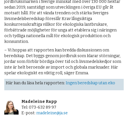
jordbruksmarken i Sverige minskat med över 130 000 hektar
sedan 2019, samtidigt som utvecklingen i övriga EU går åt
motsatt håll. För att vända trenden och stärka Sveriges
livsmedelsberedskap föreslår Krav långsiktiga
konkurrenskraftiga villkor för ekologiska lantbrukare,
förbättrade möjligheter för unga att etablera sig i näringen
och tydliga nationella mål för ekologisk produktion och
konsumtion.
– Vi hoppas att rapporten kan bredda diskussionen om
beredskap. Det byggs genom jordbruk som klarar störningar,
jordar som förblir bördiga över tid och livsmedelskedjor som
inte är helt beroende av import och globala marknader. Här
spelar ekologiskt en viktig roll, säger Emma.
Här kan du läsa hela rapporten:
Ingen beredskap utan eko
Madeleine Rapp
Tel: 073-632 89 97
E-post:
madeleine@ja.se