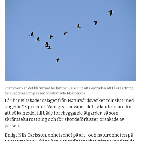
Framöver kan det bli tuffare för lantbrukare i utsatta områden att få ersättning
för skadorna som gässen orsakar. Foto: Mostphotos
I år har viltskadeanslaget från Naturvårdsverket minskat med
ungefär 25 procent. Vanligtvis används det av lantbrukare för
att söka medel till både förebyggande åtgärder, så som
skrämselutrustning och för skördeförluster orsakade av
gässen.
Enligt Nils Carlsson, enhetschef på art- och naturenheten på