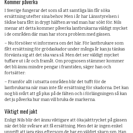
Kommer påverka
I Sverige fungerar det som så att samtliga län får söka
ersättning utefter sina behov. Men i år har Länsstyrelsen i
Skåne bara fått in drygt hälften av vad man har sökt för. Nils
menar att detta kommer påverka lantbrukarna väldigt mycket
i de områden där man har stora problem med gässen.
– Nu försöker vi informera om det här. För lantbrukare som
fått ersättning för grödaskador under många år kan ju tänkas
förvänta sig att det ska vara så. Men det ser väldigt mycket
tuffare ut i år och framåt. Om prognosen stämmer kommer
det bli ännu mindre pengar i framtiden, säger han och
fortsätter:
– Framför allt i utsatta områden blir det tufft för de
lantbrukarna när man inte får ersättning för skadorna. Det kan
nog bli svårt att gå plus på de fälten och i förlängningen så kan
det ju påverka hur man vill bruka de markerna.
Viktigt med jakt
Enligt Nils blir det ännu viktigare att öka jakttrycket på gässen
när det blir svårare att få ersättning. Men det är ingen enkel
uppgift att jaga gäss eftersom de har en väldigt skarp syn. Han