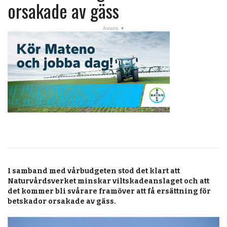
post
orsakade av gäss
Veckans nyheter
Läsartoppen
RSS-flöde
OPINION
KALENDER
MARKNAD
TJÄNSTER
JOBB
I samband med vårbudgeten stod det klart att
ANNONSERA
Naturvårdsverket minskar viltskadeanslaget och att
det kommer bli svårare framöver att få ersättning för
PRENUMERERA
betskador orsakade av gäss.
OM OSS