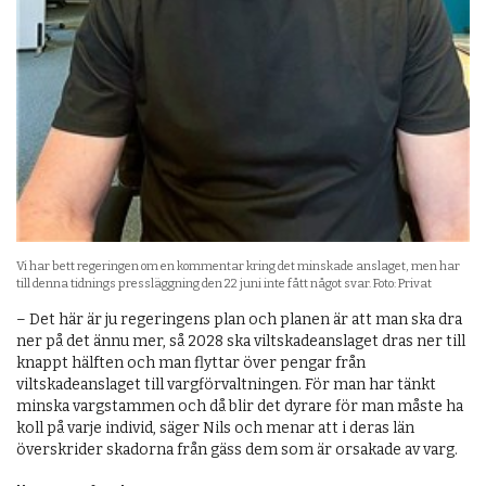
Vi har bett regeringen om en kommentar kring det minskade anslaget, men har
till denna tidnings pressläggning den 22 juni inte fått något svar. Foto: Privat
– Det här är ju regeringens plan och planen är att man ska dra
ner på det ännu mer, så 2028 ska viltskadeanslaget dras ner till
knappt hälften och man flyttar över pengar från
viltskadeanslaget till vargförvaltningen. För man har tänkt
minska vargstammen och då blir det dyrare för man måste ha
koll på varje individ, säger Nils och menar att i deras län
överskrider skadorna från gäss dem som är orsakade av varg.