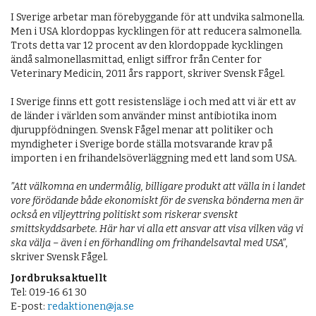
I Sverige arbetar man förebyggande för att undvika salmonella.
Men i USA klordoppas kycklingen för att reducera salmonella.
Trots detta var 12 procent av den klordoppade kycklingen
ändå salmonellasmittad, enligt siffror från Center for
Veterinary Medicin, 2011 års rapport, skriver Svensk Fågel.
I Sverige finns ett gott resistensläge i och med att vi är ett av
de länder i världen som använder minst antibiotika inom
djuruppfödningen. Svensk Fågel menar att politiker och
myndigheter i Sverige borde ställa motsvarande krav på
importen i en frihandelsöverläggning med ett land som USA.
”Att välkomna en undermålig, billigare produkt att välla in i landet
vore förödande både ekonomiskt för de svenska bönderna men är
också en viljeyttring politiskt som riskerar svenskt
smittskyddsarbete. Här har vi alla ett ansvar att visa vilken väg vi
ska välja – även i en förhandling om frihandelsavtal med USA”
,
skriver Svensk Fågel.
Jordbruksaktuellt
Tel: 019-16 61 30
E-post:
redaktionen@ja.se