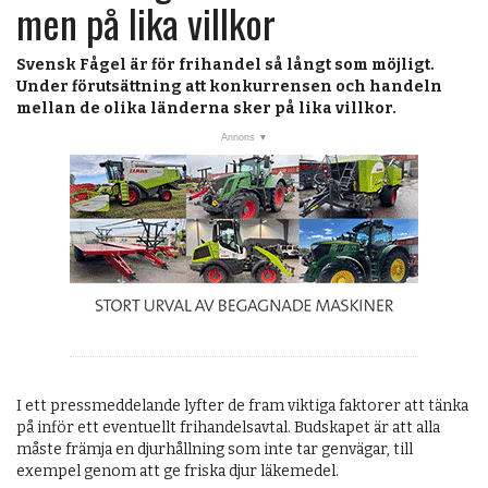
post
men på lika villkor
Veckans nyheter
Läsartoppen
Svensk Fågel är för frihandel så långt som möjligt.
Under förutsättning att konkurrensen och handeln
RSS-flöde
mellan de olika länderna sker på lika villkor.
OPINION
KALENDER
MARKNAD
TJÄNSTER
JOBB
ANNONSERA
I ett pressmeddelande lyfter de fram viktiga faktorer att tänka
PRENUMERERA
på inför ett eventuellt frihandelsavtal. Budskapet är att alla
måste främja en djurhållning som inte tar genvägar, till
OM OSS
exempel genom att ge friska djur läkemedel.