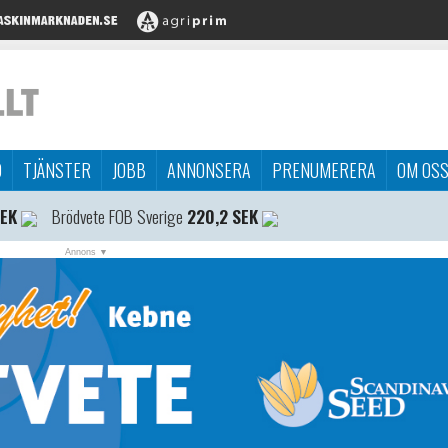
D
TJÄNSTER
JOBB
ANNONSERA
PRENUMERERA
OM OS
SEK
Brödvete FOB Sverige
220,2 SEK