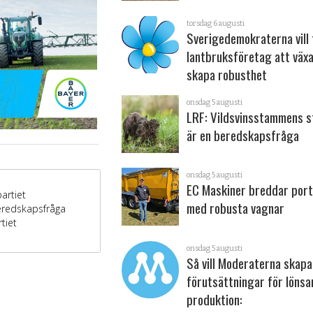
torsdag 6 augusti
Sverigedemokraterna vill 
lantbruksföretag att väx
skapa robusthet
onsdag 5 augusti
LRF: Vildsvinsstammens s
är en beredskapsfråga
onsdag 5 augusti
EC Maskiner breddar port
med robusta vagnar
onsdag 5 augusti
Så vill Moderaterna skapa
förutsättningar för löns
produktion: