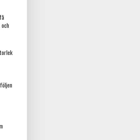
få
a och
torlek
följen
am