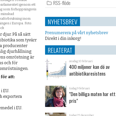
RSS-flöde
arlamentet igenom ett
lag som förhoppningsvis
ll minskad
ikaförbrukning inom
NYHETSBREV
ningen i Europa. Foto:
ock
Prenumerera på vårt nyhetsbrev
 djur. På så sätt
Direkt i din inkorg!
ibiotika som tyvärr
nga producenter
RELATERAT
ålig djurhållning
ens omröstning är
onsdag 10 februari
s och för
400 miljoner kan dö av
 omröstningen.
antibiotikaresistens
ör att:
tisdag 9 februari
i EU.
"Den billiga maten har et
ch exportera
pris"
emedel i EU.
tisdag 22 december