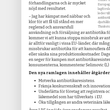
förhandlingarna och är mycket
Europap
nöjd med resultatet.
lagförs
leder ti
– Jag har kämpat med näbbar och
antibiot
klor för att få till stånd en mer
djurhåll
Thinkst
reglerad och ansvarsfull
användning och försäljning av antibiotika för
kommer vi att kunna stoppa missbruk av ant
är alltför vanligt i vissa EU-länder, där må
missbrukar antibiotika för att kamouflera d
eller sänka sina produktionskostnader. Dag
en seger för kampen mot antibiotikaresisten
konsumenterna, kommenterar Selimovic (L)
Den nya ramlagen innehåller åtgärder f
Motverka antibiotikaresistens.
Främja konkurrenskraft och innovation 
Underlätta för företag att registrera o
läkemedel som har tillverkats i EU.
Öka tillgången av andra veterinära läk