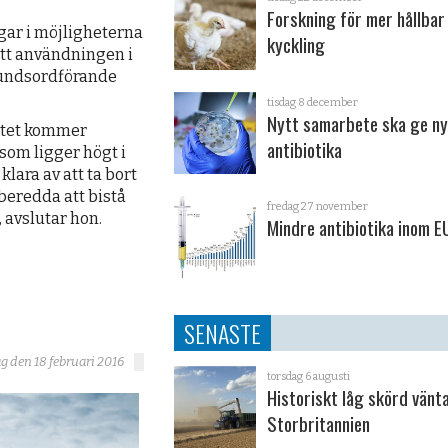
Forskning för mer hållbar
ngar i möjligheterna
kyckling
 att användningen i
bundsordförande
tisdag 8 december
Nytt samarbete ska ge n
entet kommer
antibiotika
 som ligger högt i
lara av att ta bort
 beredda att bistå
fredag 27 november
avslutar hon.
Mindre antibiotika inom E
SENASTE
g den 18 februari 2016
torsdag 6 augusti
Historiskt låg skörd vänta
Storbritannien