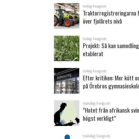
tisdag 4 augusti
Traktorregistreringarna 
över fjolårets nivå
tisdag 4 augusti
Projekt: Så kan samodling
etablerat
tisdag 4 augusti
Efter kritiken: Mer kött o
på Örebros gymnasieskol
måndag 3 augusti
”Hotet från afrikansk svi
högst verkligt”
måndag 3 augusti