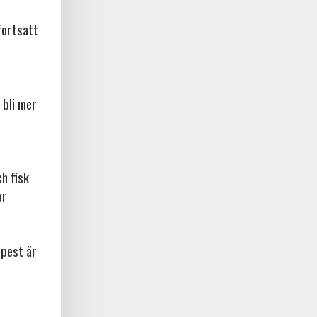
fortsatt
 bli mer
ch fisk
or
npest är