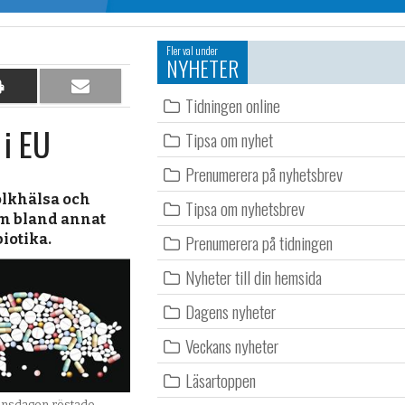
Fler val under
NYHETER
Dela
Dela
Tidningen online
på
per
 i EU
papper
e-
Tipsa om nyhet
post
Prenumerera på nyhetsbrev
olkhälsa och
Tipsa om nyhetsbrev
om bland annat
Prenumerera på tidningen
iotika.
Nyheter till din hemsida
Dagens nyheter
Veckans nyheter
Läsartoppen
nsdagen röstade