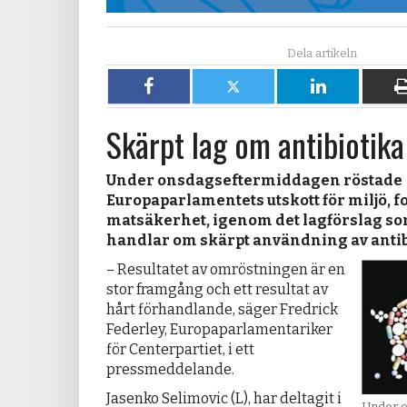
Dela
Dela
Dela
på
på
på
Skärpt lag om antibiotika
Facebook
X
LinkedIn
Under onsdagseftermiddagen röstade
Europaparlamentets utskott för miljö, f
matsäkerhet, igenom det lagförslag s
handlar om skärpt användning av antib
– Resultatet av omröstningen är en
stor framgång och ett resultat av
hårt förhandlande, säger Fredrick
Federley, Europaparlamentariker
för Centerpartiet, i ett
pressmeddelande.
Jasenko Selimovic (L), har deltagit i
Under o