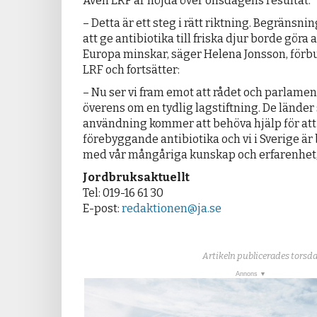
Även LRF är nöjda över onsdagens resultat.
– Detta är ett steg i rätt riktning. Begränsni
att ge antibiotika till friska djur borde göra
Europa minskar, säger Helena Jonsson, för
LRF och fortsätter:
– Nu ser vi fram emot att rådet och parlam
överens om en tydlig lagstiftning. De länder
användning kommer att behöva hjälp för att k
förebyggande antibiotika och vi i Sverige är
med vår mångåriga kunskap och erfarenhet, 
Jordbruksaktuellt
Tel: 019-16 61 30
E-post:
redaktionen@ja.se
Artikeln publicerades torsda