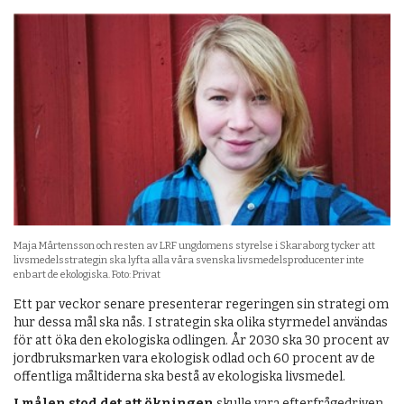
Maja Mårtensson och resten av LRF ungdomens styrelse i Skaraborg tycker att
livsmedelsstrategin ska lyfta alla våra svenska livsmedelsproducenter inte
enbart de ekologiska. Foto: Privat
Ett par veckor senare presenterar regeringen sin strategi om
hur dessa mål ska nås. I strategin ska olika styrmedel användas
för att öka den ekologiska odlingen. År 2030 ska 30 procent av
jordbruksmarken vara ekologisk odlad och 60 procent av de
offentliga måltiderna ska bestå av ekologiska livsmedel.
I målen stod det att ökningen
skulle vara efterfrågedriven,