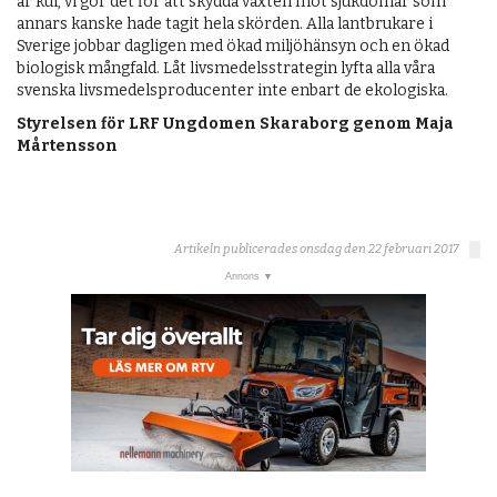
är kul, vi gör det för att skydda växten mot sjukdomar som
annars kanske hade tagit hela skörden. Alla lantbrukare i
Sverige jobbar dagligen med ökad miljöhänsyn och en ökad
biologisk mångfald. Låt livsmedelsstrategin lyfta alla våra
svenska livsmedelsproducenter inte enbart de ekologiska.
Styrelsen för LRF Ungdomen Skaraborg genom Maja
Mårtensson
Artikeln publicerades onsdag den 22 februari 2017