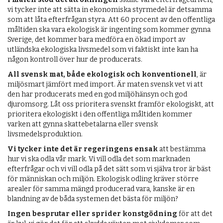
vi tycker inte att sätta in ekonomiska styrmedel är detsamma
som att låta efterfrågan styra. Att 60 procent av den offentliga
måltiden ska vara ekologisk är ingenting som kommer gynna
Sverige, det kommer bara medföra en ökad import av
utländska ekologiska livsmedel som vi faktiskt inte kan ha
någon kontroll över hur de producerats.
All svensk mat, både ekologisk och konventionell
, är
miljösmart jämfört med import. Är maten svensk vet vi att
den har producerats med en god miljöhänsyn och god
djuromsorg. Låt oss prioritera svenskt framför ekologiskt, att
prioritera ekologiskt i den offentliga måltiden kommer
varken att gynna skattebetalarna eller svensk
livsmedelsproduktion.
Vi tycker inte det är regeringens ensak
att bestämma
hur vi ska odla vår mark. Vi vill odla det som marknaden
efterfrågar och vi vill odla på det sätt som vi själva tror är bäst
för människan och miljön. Ekologisk odling kräver större
arealer för samma mängd producerad vara, kanske är en
blandning av de båda systemen det bästa för miljön?
Ingen besprutar eller sprider konstgödning
för att det