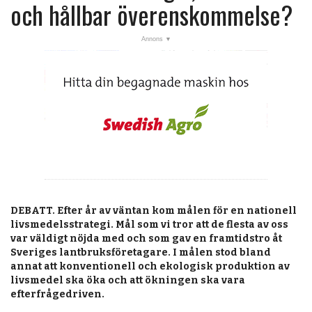
post
och hållbar överenskommelse?
Veckans nyheter
Läsartoppen
RSS-flöde
OPINION
KALENDER
MARKNAD
TJÄNSTER
DEBATT.
JOBB
Efter år av väntan kom målen för en nationell
livsmedelsstrategi. Mål som vi tror att de flesta av oss
var väldigt nöjda med och som gav en framtidstro åt
ANNONSERA
Sveriges lantbruksföretagare. I målen stod bland
annat att konventionell och ekologisk produktion av
PRENUMERERA
livsmedel ska öka och att ökningen ska vara
efterfrågedriven.
OM OSS