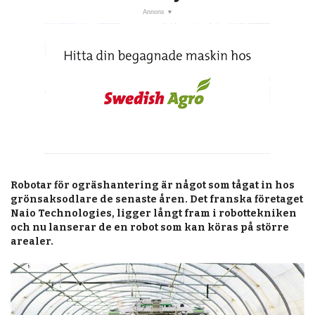
post
Veckans nyheter
Läsartoppen
RSS-flöde
OPINION
KALENDER
MARKNAD
TJÄNSTER
Robotar för ogräshantering är något som tågat in hos
grönsaksodlare de senaste åren. Det franska företaget
JOBB
Naio Technologies, ligger långt fram i robottekniken
och nu lanserar de en robot som kan köras på större
arealer.
ANNONSERA
PRENUMERERA
OM OSS