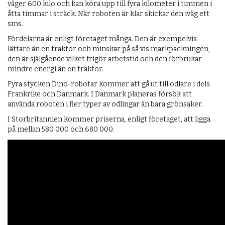
väger 600 kilo och kan köra upp till fyra kilometer i timmen i
åtta timmar i sträck. När roboten är klar skickar den iväg ett
sms.
Fördelarna är enligt företaget många. Den är exempelvis
lättare än en traktor och minskar på så vis markpackningen,
den är själgående vilket frigör arbetstid och den förbrukar
mindre energi än en traktor.
Fyra stycken Dino-robotar kommer att gå ut till odlare i dels
Frankrike och Danmark. I Danmark planeras försök att
använda roboten i fler typer av odlingar än bara grönsaker.
I Storbritannien kommer priserna, enligt företaget, att ligga
på mellan 580 000 och 680 000.