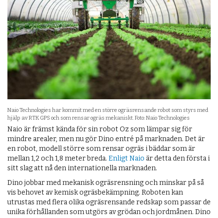
Naio Technologies har kommit med en större ogräsrensande robot som styrs med
hjälp av RTK GPS och som rensar ogräs mekaniskt. Foto: Naio Technologies
Naio är främst kända för sin robot Oz som lämpar sig för
mindre arealer, men nu gör Dino entré på marknaden. Det är
en robot, modell större som rensar ogräs i bäddar som är
mellan 1,2 och 1,8 meter breda.
Enligt Naio
är detta den första i
sitt slag att nå den internationella marknaden.
Dino jobbar med mekanisk ogräsrensning och minskar på så
vis behovet av kemisk ogräsbekämpning. Roboten kan
utrustas med flera olika ogräsrensande redskap som passar de
unika förhållanden som utgörs av grödan och jordmånen. Dino