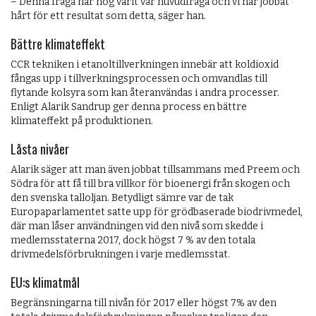
– Denna fråga har nog varit vår huvudfråga och vi har jobbat
hårt för ett resultat som detta, säger han.
Bättre klimateffekt
CCR tekniken i etanoltillverkningen innebär att koldioxid
fångas upp i tillverkningsprocessen och omvandlas till
flytande kolsyra som kan återanvändas i andra processer.
Enligt Alarik Sandrup ger denna process en bättre
klimateffekt på produktionen.
Låsta nivåer
Alarik säger att man även jobbat tillsammans med Preem och
Södra för att få till bra villkor för bioenergi från skogen och
den svenska talloljan. Betydligt sämre var de tak
Europaparlamentet satte upp för grödbaserade biodrivmedel,
där man låser användningen vid den nivå som skedde i
medlemsstaterna 2017, dock högst 7 % av den totala
drivmedelsförbrukningen i varje medlemsstat.
EU:s klimatmål
Begränsningarna till nivån för 2017 eller högst 7% av den