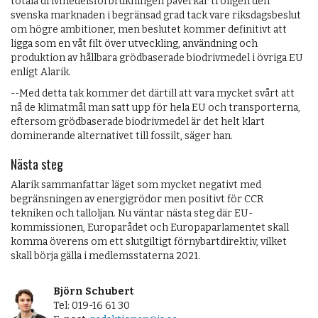
totala drivmedelsförbrukningen påverkar troligen den
svenska marknaden i begränsad grad tack vare riksdagsbeslut
om högre ambitioner, men beslutet kommer definitivt att
ligga som en våt filt över utveckling, användning och
produktion av hållbara grödbaserade biodrivmedel i övriga EU
enligt Alarik.
--Med detta tak kommer det därtill att vara mycket svårt att
nå de klimatmål man satt upp för hela EU och transporterna,
eftersom grödbaserade biodrivmedel är det helt klart
dominerande alternativet till fossilt, säger han.
Nästa steg
Alarik sammanfattar läget som mycket negativt med
begränsningen av energigrödor men positivt för CCR
tekniken och talloljan. Nu väntar nästa steg där EU-
kommissionen, Europarådet och Europaparlamentet skall
komma överens om ett slutgiltigt förnybartdirektiv, vilket
skall börja gälla i medlemsstaterna 2021.
Björn Schubert
Tel: 019-16 61 30