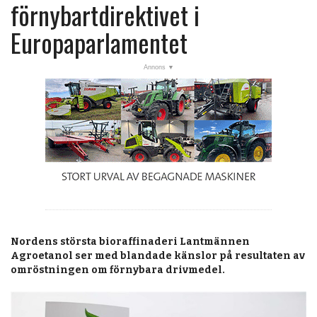
post
förnybartdirektivet i
Veckans nyheter
Europaparlamentet
Läsartoppen
RSS-flöde
OPINION
KALENDER
MARKNAD
TJÄNSTER
JOBB
Nordens största bioraffinaderi Lantmännen
ANNONSERA
Agroetanol ser med blandade känslor på resultaten av
omröstningen om förnybara drivmedel.
PRENUMERERA
OM OSS