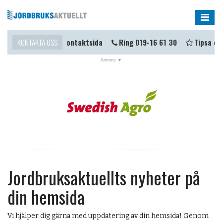
Me
omma i kontakt?
KONTAKTA OSS
Kontaktsida
Ring 019-16 61 30
Tipsa oss
NYHETER
Tidningen online
Tipsa om nyhet
Prenumerera på nyhetsbrev
Tipsa om nyhetsbrev
Prenumerera på tidningen
Jordbruksaktuellts nyheter på
Nyheter till din hemsida
din hemsida
Dagens nyheter
Vi hjälper dig gärna med uppdatering av din hemsida! Genom