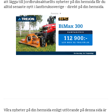
Veckans nyheter
att lägga till Jordbruksaktuellts nyheter på din hemsida får du
alltid senaste nytt i lantbrukssverige - direkt på din hemsida.
Läsartoppen
RSS-flöde
OPINION
KALENDER
MARKNAD
TJÄNSTER
JOBB
ANNONSERA
PRENUMERERA
OM OSS
Våra nyheter på din hemsida enligt utförande på denna sida är