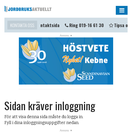
Me
mma i kontakt?
KONTAKTA OSS
Kontaktsida
Ring 019-16 61 30
Tipsa oss
Sidan kräver inloggning
För att visa denna sida måste du logga in.
Fyll i dina inloggningsuppgifter nedan.