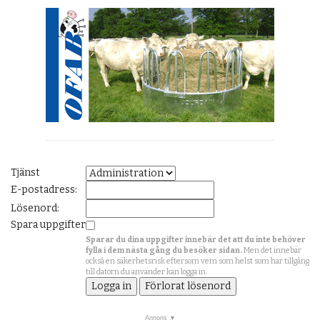
Tjänst
E-postadress:
Lösenord:
Spara uppgifter
Sparar du dina uppgifter innebär det att du inte behöver
fylla i dem nästa gång du besöker sidan.
Men det innebär
också en säkerhetsrisk eftersom vem som helst som har tillgång
till datorn du använder kan logga in.