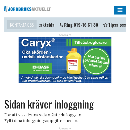
Me
a i kontakt?
KONTAKTA OSS
Kontaktsida
Ring 019-16 61 30
Tipsa oss
Sidan kräver inloggning
För att visa denna sida måste du logga in.
Fyll i dina inloggningsuppgifter nedan.