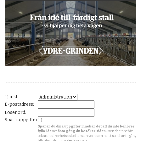
Tjänst
E-postadress:
Lösenord:
Spara uppgifter
Sparar du dina uppgifter innebär det att du inte behöver
fylla i dem nästa gång du besöker sidan.
Men det innebär
också en säkerhetsrisk eftersom vem som helst som har tillgång
till datorn du använder kan logga in.