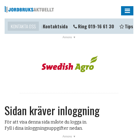
Me
 komma i kontakt?
KONTAKTA OSS
Kontaktsida
Ring 019-16 61 30
Tipsa o
Sidan kräver inloggning
För att visa denna sida måste du logga in.
Fyll i dina inloggningsuppgifter nedan.