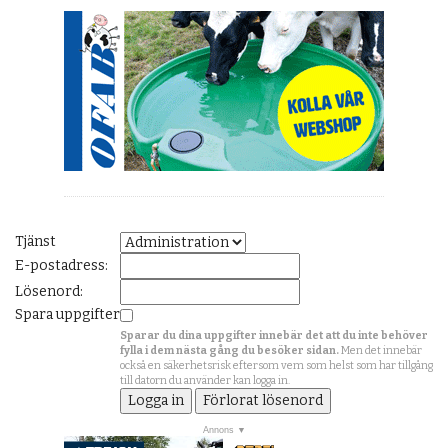
Tjänst
E-postadress:
Lösenord:
Spara uppgifter
Sparar du dina uppgifter innebär det att du inte behöver
fylla i dem nästa gång du besöker sidan.
Men det innebär
också en säkerhetsrisk eftersom vem som helst som har tillgång
till datorn du använder kan logga in.