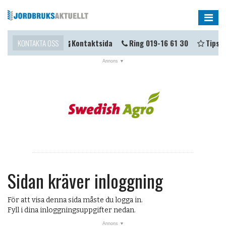
Me
u komma i kontakt?
KONTAKTA OSS
Kontaktsida
Ring 019-16 61 30
Tipsa 
Sidan kräver inloggning
För att visa denna sida måste du logga in.
Fyll i dina inloggningsuppgifter nedan.