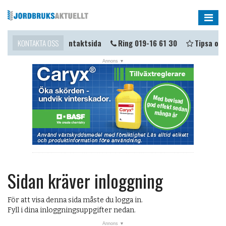
Me
mma i kontakt?
KONTAKTA OSS
Kontaktsida
Ring 019-16 61 30
Tipsa oss
Sidan kräver inloggning
För att visa denna sida måste du logga in.
Fyll i dina inloggningsuppgifter nedan.