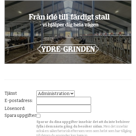
Tjänst
E-postadress:
Lösenord:
Spara uppgifter
Sparar du dina uppgifter innebär det att du inte behöver
fylla i dem nästa gång du besöker sidan.
Men det innebär
också en säkerhetsrisk eftersom vem som helst som har tillgång
till datorn du använder kan logga in.