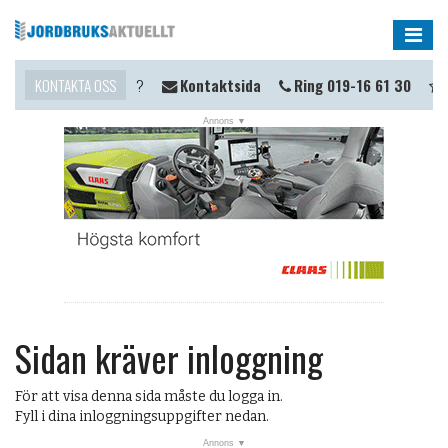
Me
Vill du komma i kontakt?
KONTAKTA OSS
Kontaktsida
Ring 019-16 61 30
T
Sidan kräver inloggning
För att visa denna sida måste du logga in.
Fyll i dina inloggningsuppgifter nedan.