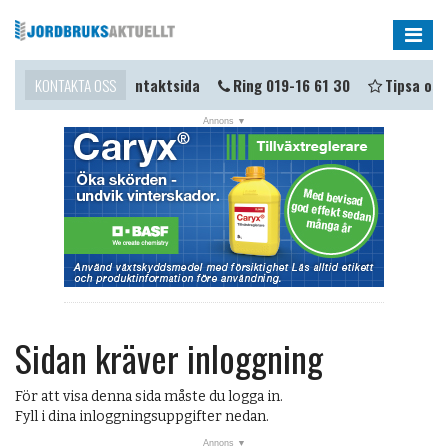
Me
mma i kontakt?
KONTAKTA OSS
Kontaktsida
Ring 019-16 61 30
Tipsa oss
Sidan kräver inloggning
För att visa denna sida måste du logga in.
Fyll i dina inloggningsuppgifter nedan.