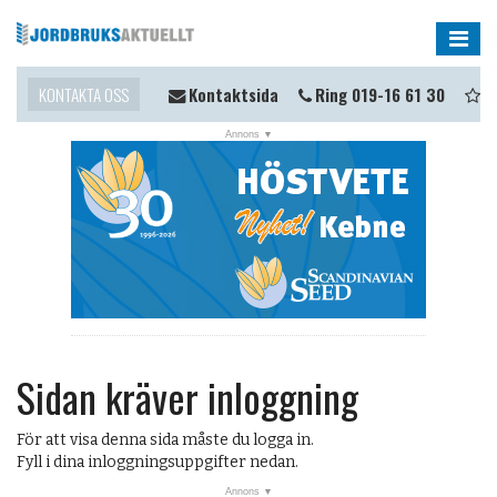
Me
ll du komma i kontakt?
KONTAKTA OSS
Kontaktsida
Ring 019-16 61 30
Tip
Sidan kräver inloggning
För att visa denna sida måste du logga in.
Fyll i dina inloggningsuppgifter nedan.