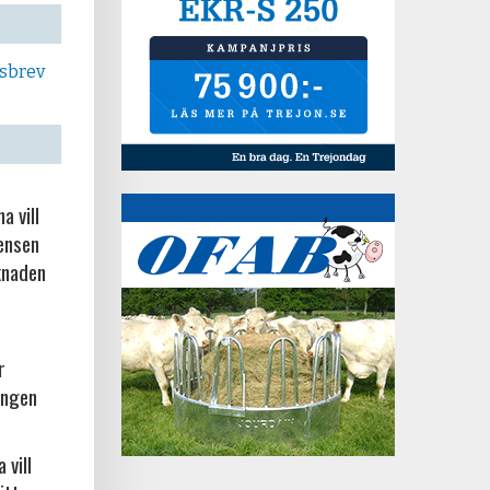
tsbrev
a vill
rensen
knaden
r
ingen
 vill