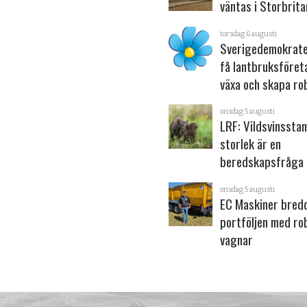
väntas i Storbrita
torsdag 6 augusti
Sverigedemokrater
få lantbruksföret
växa och skapa ro
onsdag 5 augusti
LRF: Vildsvinsst
storlek är en
beredskapsfråga
onsdag 5 augusti
EC Maskiner bred
portföljen med ro
vagnar