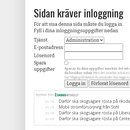
Sidan kräver inloggning
För att visa denna sida måste du logga in.
Fyll i dina inloggningsuppgifter nedan.
Tjänst
E-postadress:
Lösenord:
Spara
uppgifter
Sparar du dina uppgifter innebär det att 
du besöker sidan.
Men det innebär också en
har tillgång till datorn du använder kan logga in.