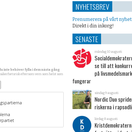
NYHETSBREV
Prenumerera på vårt nyhe
Direkt i din inkorg!
SENASTE
måndag 10 augusti
Socialdemokratern
se till att konkur
du inte behöver fylla i dem nästa gång
på livsmedelsmar
 säkerhetsrisk eftersom vem som helst som
fungerar
söndag 9 augusti
Nordic Duo spride
riskerna i rapsodl
lördag 8 augusti
Kristdemokraterna