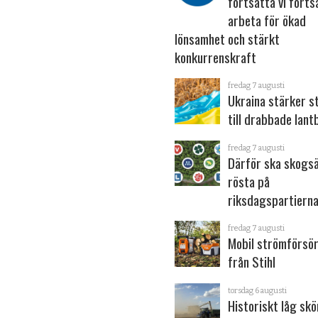
fortsätta vi forts
arbeta för ökad
lönsamhet och stärkt
konkurrenskraft
fredag 7 augusti
Ukraina stärker s
till drabbade lant
fredag 7 augusti
Därför ska skogs
rösta på
riksdagspartiern
fredag 7 augusti
Mobil strömförsör
från Stihl
torsdag 6 augusti
Historiskt låg sk