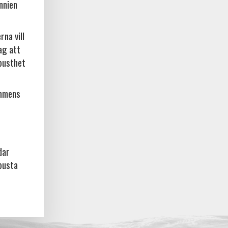
nnien
na vill
ag att
busthet
ammens
dar
busta