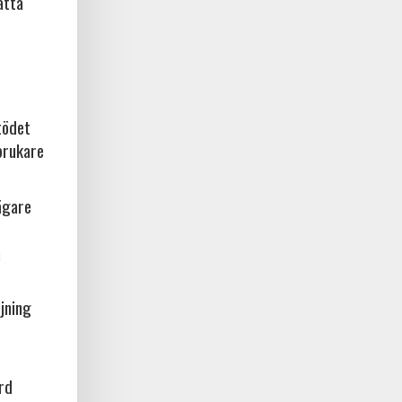
ätta
tödet
brukare
ägare
a
jning
örd