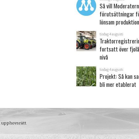
Så vill Moderater
förutsättningar f
lönsam produktion
tisdag 4 augusti
Traktorregistrer
fortsatt över fjol
nivå
tisdag 4 augusti
Projekt: Så kan s
bli mer etablerat
m upphovsrätt.