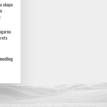
na skapa
ör
:
ingarna
årets
amodling