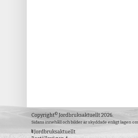
©
Copyright
Jordbruksaktuellt 2026.
Sidans innehåll och bilder är skyddade enligt lagen o
Jordbruksaktuellt