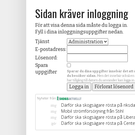
Sidan kräver inloggning
För att visa denna sida måste du logga in.
Fyll i dina inloggningsuppgifter nedan.
Tjänst
E-postadress:
Lösenord:
Spara
uppgifter
Sparar du dina uppgifter innebär det att 
du besöker sidan.
Men det innebär också en
har tillgång till datorn du använder kan logga in.