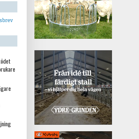
tsbrev
tödet
brukare
ägare
a
jning