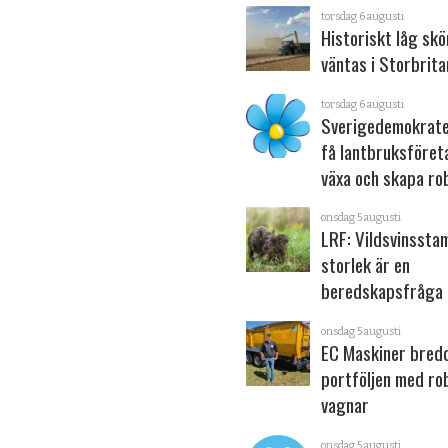
torsdag 6 augusti
Historiskt låg sk
väntas i Storbrita
torsdag 6 augusti
Sverigedemokrater
få lantbruksföret
växa och skapa ro
onsdag 5 augusti
LRF: Vildsvinsst
storlek är en
beredskapsfråga
onsdag 5 augusti
EC Maskiner bred
portföljen med ro
vagnar
onsdag 5 augusti