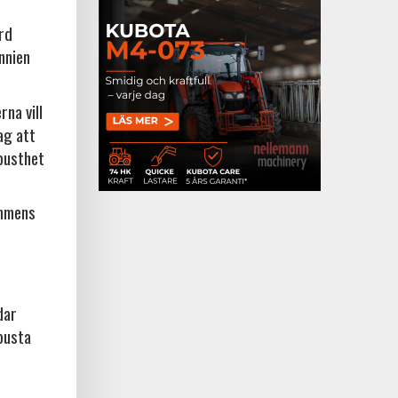
örd
nnien
na vill
ag att
busthet
ammens
dar
busta