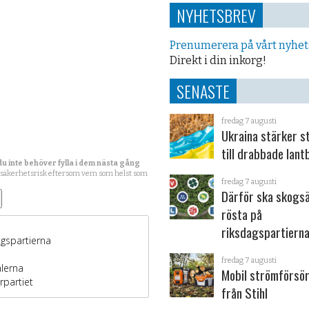
NYHETSBREV
Prenumerera på vårt nyhe
Direkt i din inkorg!
SENASTE
fredag 7 augusti
Ukraina stärker s
till drabbade lant
du inte behöver fylla i dem nästa gång
 säkerhetsrisk eftersom vem som helst som
fredag 7 augusti
Därför ska skogs
rösta på
riksdagspartiern
fredag 7 augusti
Mobil strömförsör
från Stihl