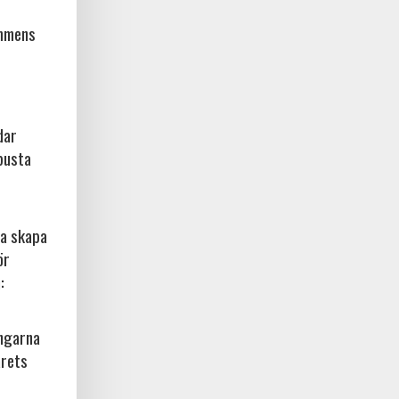
ammens
dar
busta
na skapa
ör
:
ingarna
årets