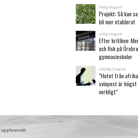
tisdag 4 augusti
Projekt: Så kan s
bli mer etablerat
tisdag 4 augusti
Efter kritiken: Me
och fisk på Örebr
gymnasieskolor
måndag 3 augusti
”Hotet från afrik
svinpest är högst
verkligt”
m upphovsrätt.