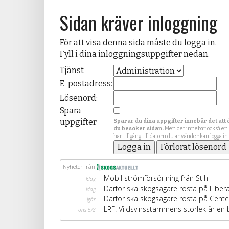
Sidan kräver inloggning
För att visa denna sida måste du logga in.
Fyll i dina inloggningsuppgifter nedan.
Tjänst
E-postadress:
Lösenord:
Spara
uppgifter
Sparar du dina uppgifter innebär det att 
du besöker sidan.
Men det innebär också en
har tillgång till datorn du använder kan logga in.