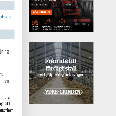
tsbrev
jning
örd
nnien
na vill
ag att
busthet