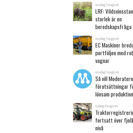
onsdag 5 augusti
LRF: Vildsvinsst
storlek är en
beredskapsfråga
onsdag 5 augusti
EC Maskiner bred
portföljen med ro
vagnar
onsdag 5 augusti
Så vill Moderater
förutsättningar f
lönsam produktion
tisdag 4 augusti
Traktorregistrer
fortsatt över fjol
nivå