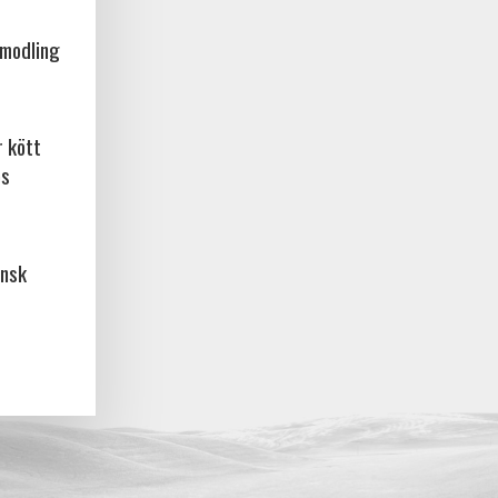
amodling
r kött
os
ansk