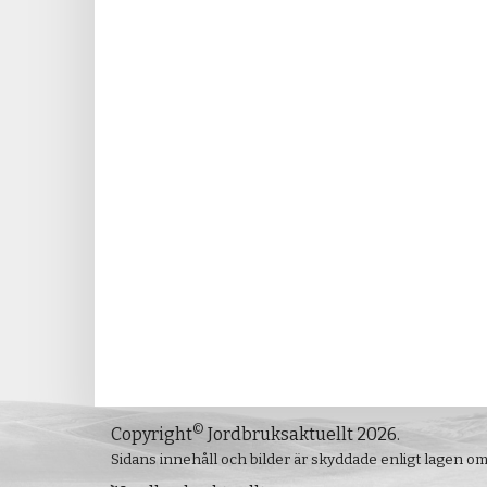
©
Copyright
Jordbruksaktuellt 2026.
Sidans innehåll och bilder är skyddade enligt lagen o