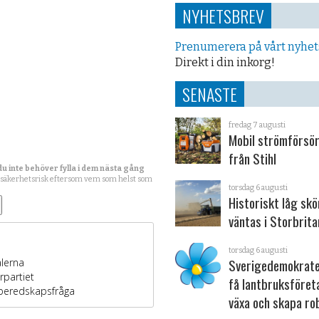
NYHETSBREV
Prenumerera på vårt nyhe
Direkt i din inkorg!
SENASTE
fredag 7 augusti
Mobil strömförsör
från Stihl
du inte behöver fylla i dem nästa gång
 säkerhetsrisk eftersom vem som helst som
torsdag 6 augusti
Historiskt låg sk
väntas i Storbrita
torsdag 6 augusti
Sverigedemokrater
få lantbruksföret
växa och skapa ro