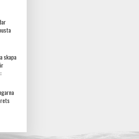
dar
busta
na skapa
ör
:
ingarna
årets