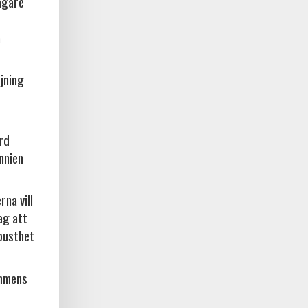
ägare
a
jning
örd
nnien
na vill
ag att
busthet
ammens