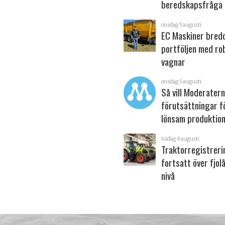
beredskapsfråga
onsdag 5 augusti
EC Maskiner bred
portföljen med ro
vagnar
onsdag 5 augusti
Så vill Moderater
förutsättningar f
lönsam produktion
tisdag 4 augusti
Traktorregistrer
fortsatt över fjol
nivå