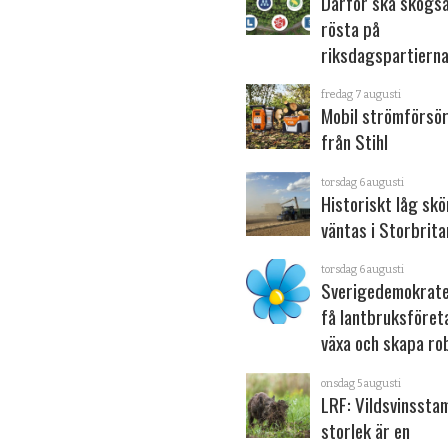
Därför ska skogs
rösta på
riksdagspartiern
fredag 7 augusti
Mobil strömförsör
från Stihl
torsdag 6 augusti
Historiskt låg sk
väntas i Storbrita
torsdag 6 augusti
Sverigedemokrater
få lantbruksföret
växa och skapa ro
onsdag 5 augusti
LRF: Vildsvinsst
storlek är en