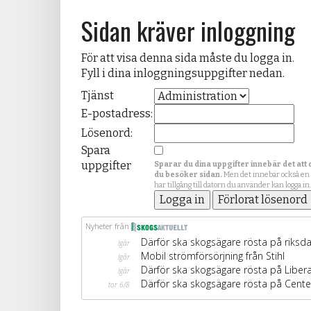
Sidan kräver inloggning
För att visa denna sida måste du logga in.
Fyll i dina inloggningsuppgifter nedan.
Tjänst
E-postadress:
Lösenord:
Spara
uppgifter
Sparar du dina uppgifter innebär det att 
du besöker sidan.
Men det innebär också en
har tillgång till datorn du använder kan logga in.