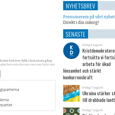
NYHETSBREV
Prenumerera på vårt nyhe
Direkt i din inkorg!
SENASTE
lördag 8 augusti
Kristdemokraterna
fortsätta vi forts
du inte behöver fylla i dem nästa gång
arbeta för ökad
 säkerhetsrisk eftersom vem som helst som
lönsamhet och stärkt
konkurrenskraft
fredag 7 augusti
Ukraina stärker s
till drabbade lant
fredag 7 augusti