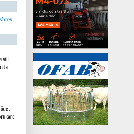
tsbrev
 vill
ätta
tödet
brukare