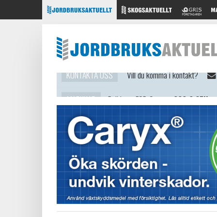
MARKNAD
Brödvete FOB Sverige
220,2 SEK