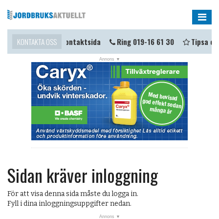
Me
mma i kontakt?
KONTAKTA OSS
Kontaktsida
Ring 019-16 61 30
Tipsa oss
Sidan kräver inloggning
För att visa denna sida måste du logga in.
Fyll i dina inloggningsuppgifter nedan.