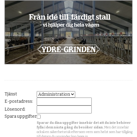
Tjänst
E-postadress:
Lösenord:
Spara uppgifter
Sparar du dina uppgifter innebär det att du inte behöver
fylla i dem nästa gång du besöker sidan.
Men det innebär
också en säkerhetsrisk eftersom vem som helst som har tillgång
till datorn du använder kan logga in.