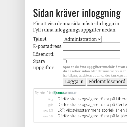
Sidan kräver inloggning
För att visa denna sida måste du logga in.
Fyll i dina inloggningsuppgifter nedan.
Tjänst
E-postadress:
Lösenord:
Spara
uppgifter
Sparar du dina uppgifter innebär det att 
du besöker sidan.
Men det innebär också en
har tillgång till datorn du använder kan logga in.