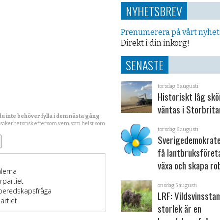
NYHETSBREV
Prenumerera på vårt nyhe
Direkt i din inkorg!
SENASTE
torsdag 6 augusti
Historiskt låg sk
väntas i Storbrita
du inte behöver fylla i dem nästa gång
 säkerhetsrisk eftersom vem som helst som
torsdag 6 augusti
Sverigedemokrater
få lantbruksföret
växa och skapa ro
onsdag 5 augusti
LRF: Vildsvinsst
storlek är en