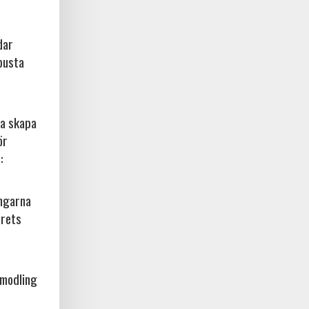
dar
busta
na skapa
ör
:
ingarna
årets
amodling