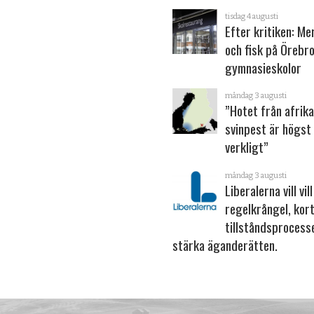
tisdag 4 augusti
Efter kritiken: Me
och fisk på Örebr
gymnasieskolor
måndag 3 augusti
”Hotet från afrik
svinpest är högst
verkligt”
måndag 3 augusti
Liberalerna vill vil
regelkrångel, kor
tillståndsprocess
stärka ägande­rätten.