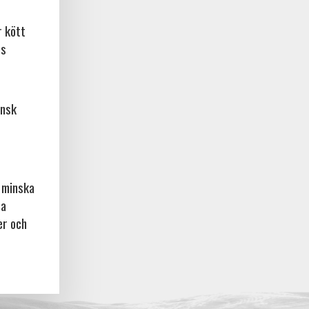
r kött
os
ansk
l minska
ta
er och