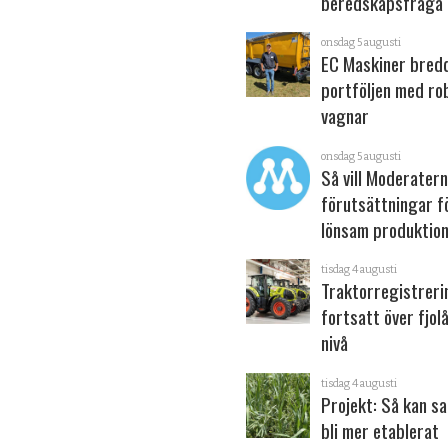
beredskapsfråga
onsdag 5 augusti
EC Maskiner bred
portföljen med ro
vagnar
onsdag 5 augusti
Så vill Moderater
förutsättningar f
lönsam produktion
tisdag 4 augusti
Traktorregistrer
fortsatt över fjol
nivå
tisdag 4 augusti
Projekt: Så kan s
bli mer etablerat