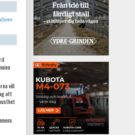
tsbrev
örd
nnien
na vill
ag att
busthet
ammens