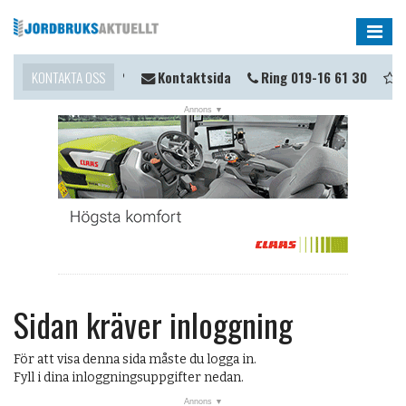
Me
ill du komma i kontakt?
KONTAKTA OSS
Kontaktsida
Ring 019-16 61 30
Ti
Sidan kräver inloggning
För att visa denna sida måste du logga in.
Fyll i dina inloggningsuppgifter nedan.