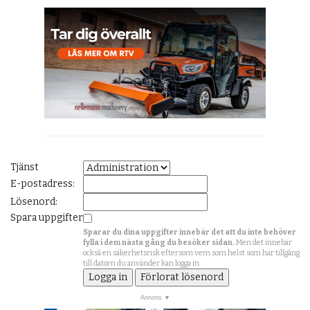
Tjänst
E-postadress:
Lösenord:
Spara uppgifter
Sparar du dina uppgifter innebär det att du inte behöver
fylla i dem nästa gång du besöker sidan.
Men det innebär
också en säkerhetsrisk eftersom vem som helst som har tillgång
till datorn du använder kan logga in.